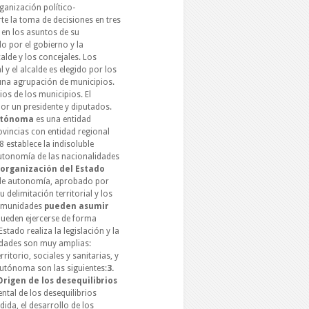
ganización político-
te la toma de decisiones en tres
 en los asuntos de su
do por el gobierno y la
lde y los concejales. Los
 y el alcalde es elegido por los
 una agrupación de municipios.
ios de los municipios. El
or un presidente y diputados.
utónoma
es una entidad
rovincias con entidad regional
 establece la indisoluble
utonomía de las nacionalidades
 organización del Estado
de autonomía, aprobado por
delimitación territorial y los
comunidades
pueden asumir
pueden ejercerse de forma
stado realiza la legislación y la
idades son muy amplias:
ritorio, sociales y sanitarias, y
autónoma son las siguientes:
3.
Origen de los desequilibrios
ntal de los desequilibrios
dida, el desarrollo de los