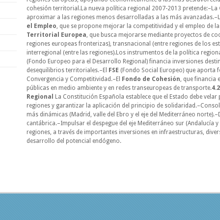
cohesión territorial.La nueva política regional 2007-2013 pretende:–La
aproximar a las regiones menos desarrolladas a las más avanzadas.–
el Empleo
, que se propone mejorar la competitividad y el empleo de l
Territorial Europea
, que busca mejorarse mediante proyectos de coo
regiones europeas fronterizas), transnacional (entre regiones de los e
interregional (entre las regiones).Los instrumentos de la política regio
(Fondo Europeo para el Desarrollo Regional) financia inversiones desti
desequilibrios territoriales.–El
FSE
(Fondo Social Europeo) que aporta f
Convergencia y Competitividad.–El
Fondo de Cohesión
, que financia
públicas en medio ambiente y en redes transeuropeas de transporte.
4.
Regional
La Constitución Española establece que el Estado debe velar po
regiones y garantizar la aplicación del principio de solidaridad.–Consol
más dinámicas (Madrid, valle del Ebro y el eje del Mediterráneo norte).–D
cantábrica.–Impulsar el despegue del eje Mediterráneo sur (Andalucía y 
regiones, a través de importantes inversiones en infraestructuras, dive
desarrollo del potencial endógeno.