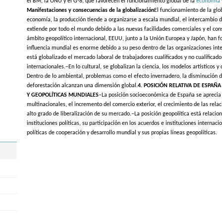
el BM, la ONU y el G-8, que favorecen el funcionamiento global de la
economía
Manifestaciones y consecuencias de la globalización
El funcionamiento de la glo
economía, la producción tiende a organizarse a escala mundial, el intercambio 
extiende por todo el mundo debido a las nuevas facilidades comerciales y el co
ámbito geopolítico internacional, EEUU, junto a la Unión Europea y Japón, han f
influencia mundial es enorme debido a su peso dentro de las organizaciones inte
está globalizado el mercado laboral de trabajadores cualificados y no cualificado
internacionales.–En lo cultural, se globalizan la ciencia, los modelos artísticos y
Dentro de lo ambiental, problemas como el efecto invernadero, la disminución d
deforestación alcanzan una dimensión global.
4. POSICIÓN RELATIVA DE ESPAÑ
Y GEOPOLÍTICAS MUNDIALES
–La posición socioeconómica de España se aprecia
multinacionales, el incremento del comercio exterior, el crecimiento de las relaci
alto grado de liberalización de su mercado.–La posición geopolítica está relacio
instituciones políticas, su participación en los acuerdos e instituciones internaci
políticas de cooperación y desarrollo mundial y sus propias líneas geopolíticas.