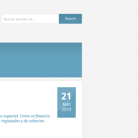
21
MAY
2013
io espacial
,
Como se financia
s regionales y de cohesion