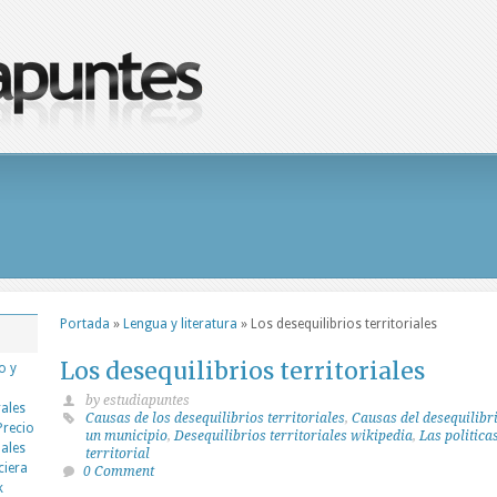
Portada
»
Lengua y literatura
»
Los desequilibrios territoriales
Los desequilibrios territoriales
o y
by estudiapuntes
rales
Causas de los desequilibrios territoriales
,
Causas del desequilibr
Precio
un municipio
,
Desequilibrios territoriales wikipedia
,
Las politica
nales
territorial
ciera
0 Comment
k