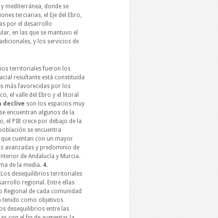
a y mediterránea, donde se
ones terciarias, el Eje del Ebro,
das por el desarrollo
ular, en las que se mantuvo el
adicionales, y los servicios de
os territoriales fueron los
acial resultante está constituida
s más favorecidas por los
, el valle del Ebro y el litoral
n declive
son los espacios muy
 se encuentran algunos de la
, el PIB crece por debajo de la
a población se encuentra
 que cuentan con un mayor
ias avanzadas y predominio de
 interior de Andalucía y Murcia.
ima de la media.
4.
E
Los desequilibrios territoriales
rrollo regional. Entre ellas
ollo Regional de cada comunidad
ha tenido como objetivos
s desequilibrios entre las
s con el fin de aumentar la