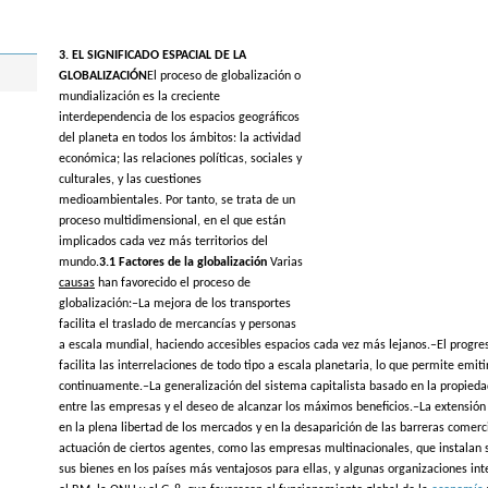
3. EL SIGNIFICADO ESPACIAL DE LA
GLOBALIZACIÓN
El proceso de globalización o
mundialización es la creciente
interdependencia de los espacios geográficos
del planeta en todos los ámbitos: la actividad
económica; las relaciones políticas, sociales y
culturales, y las cuestiones
medioambientales. Por tanto, se trata de un
proceso multidimensional, en el que están
implicados cada vez más territorios del
mundo.
3.1 Factores de la globalización
Varias
causas
han favorecido el proceso de
globalización:
–La mejora de los transportes
facilita el traslado de mercancías y personas
a escala mundial, haciendo accesibles espacios cada vez más lejanos.–El progre
facilita las interrelaciones de todo tipo a escala planetaria, lo que permite emiti
continuamente.–La generalización del sistema capitalista basado en la propieda
entre las empresas y el deseo de alcanzar los máximos beneficios.–La extensión 
en la plena libertad de los mercados y en la desaparición de las barreras comerci
actuación de ciertos agentes, como las empresas multinacionales, que instala
sus bienes en los países más ventajosos para ellas, y algunas organizaciones in