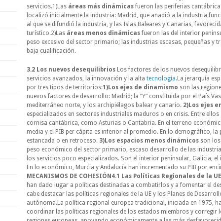
servicios.1)Las
áreas más dinámicas
fueron las periferias cantábric
localizó inicialmente la industria: Madrid, que añadió a la industria funci
al que se difundió la industria, y las Islas Baleares y Canarias, favoreci
turístico.2)Las
áreas menos dinámicas
fueron las del interior penins
peso excesivo del sector primario; las industrias escasas, pequeñas y tr
baja cualificación.
3.2 Los nuevos desequilibrios
Los factores de los nuevos desequilibri
servicios avanzados, la innovación y la alta
tecnología
.La jerarquía esp
por tres tipos de territorios:
1)Los ejes de dinamismo
son las regione
nuevos factores de desarrollo: Madrid; la “Y” constituida por el País Vasco
mediterráneo norte, y los archipiélagos balear y canario.
2)Los ejes e
especializados en sectores industriales maduros o en crisis. Entre ellos
cornisa cantábrica, como Asturias o Cantabria. En el terreno económico
media y el PIB per cápita es inferior al promedio. En lo demográfico, l
estancada o en retroceso.
3)Los espacios menos dinámicos
son los
peso económico del sector primario, escaso desarrollo de las industr
los servicios poco especializados. Son el interior peninsular, Galicia, el
En lo económico, Murcia y Andalucía han incrementado su PIB por enc
MECANISMOS DE COHESIÓN
4.1 Las Políticas Regionales de la U
han dado lugar a políticas destinadas a combatirlos y a fomentar el desa
cabe destacar las políticas regionales de la UE y los Planes de Desarr
autónoma.La política regional europea tradicional, iniciada en 1975, 
coordinar las políticas regionales de los estados miembros y corregir lo
regiones europeas, apoyando económicamente a las más desfavorecida