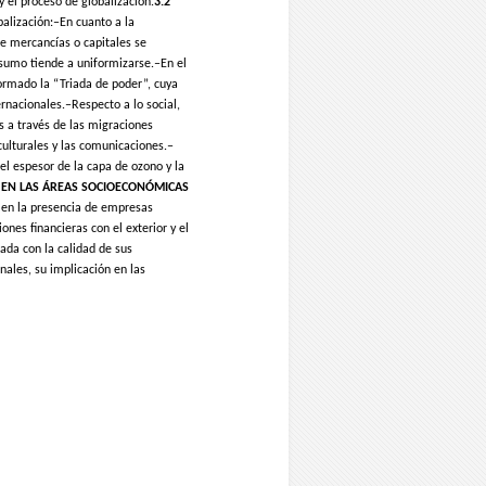
y el proceso de globalización.
3.2
balización:–En cuanto a la
de mercancías o capitales se
nsumo tiende a uniformizarse.–En el
ormado la “Triada de poder”, cuya
rnacionales.–Respecto a lo social,
s a través de las migraciones
 culturales y las comunicaciones.–
el espesor de la capa de ozono y la
A EN LAS ÁREAS SOCIOECONÓMICAS
 en la presencia de empresas
ones financieras con el exterior y el
nada con la calidad de sus
onales, su implicación en las