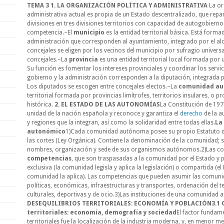
TEMA 3 1. LA ORGANIZACIÓN POLÍTICA Y ADMINISTRATIVA
La or
administrativa actual es propia de un Estado descentralizado, que repar
divisiones en tres divisiones territorios con capacidad de autogobierno
competencia.–El
municipio
es la entidad territorial básica. Está forma
administración que corresponden al ayuntamiento, integrado por el alca
concejales se eligen por los vecinos del municipio por sufragio universal
concejales.–La
provincia
es una entidad territorial local formada por
Su función es fomentar los intereses provinciales y coordinar los servic
gobierno y la administración corresponden a la diputación, integrada p
Los diputados se escogen entre concejales electos.–La
comunidad a
territorial formada por provincias limítrofes, territorios insulares, o p
histórica.
2. EL ESTADO DE LAS AUTONOMÍAS
La Constitución de 1978
unidad de la nación española y reconoce y garantiza el
derecho
de la a
y regiones que la integran, así como la solidaridad entre todas ellas.
La
autonómico
1)Cada comunidad autónoma posee su propio Estatuto 
las cortes (Ley Orgánica). Contiene la denominación de la comunidad; su 
nombres, organización y sede de sus organismos autónomos.2)Las 
competencias
, que son traspasadas a la comunidad por el Estado y 
exclusiva (la comunidad legisla y aplica la legislación) o compartida (el E
comunidad la aplica). Las competencias que pueden asumir las comun
políticas, económicas, infraestructuras y transportes, ordenación del ter
culturales, deportivas y de ocio.3)Las instituciones de una comunidad 
DESEQUILIBRIOS TERRITORIALES: ECONOMÍA Y POBLACIÓN
3.1 
territoriales: economía, demografía y sociedad
El factor fundame
territoriales fue la localización de la industria moderna, y, en menor me