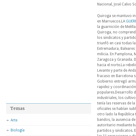
Nacional, José Calvo So
Quiroga se mantuvo inac
en Marruecos.LA
GUERR
la guarnición de Melilla
Quiroga, no comprendió
los sindicatos y partid
triunfó en casi todas la
Extremadura, Baleares 
milicia. En Pamplona, 
Zaragoza y Granada. De
hacia el norte.La rebel
Levante y parte de Anda
fracaso en Barcelona se
Gobierno entregó armas 
rapidez y coordinación
populares.Desarrollo d
industriales, los culti
tenía las reservas de l
Temas
oficiales se habían subl
otro lado la República 
bandos, la ausencia d
Arte
autoritario mediante 
Biología
partidos y sindicatos. E