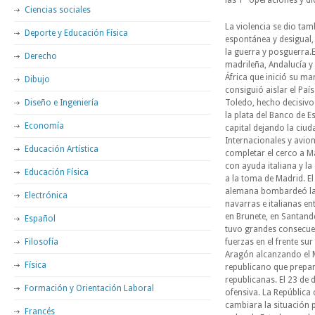
las 1ª operaciones y d
Ciencias sociales
La violencia se dio ta
Deporte y Educación Física
espontánea y desigual,
la guerra y posguerra.E
Derecho
madrileña, Andalucía y 
África que inició su m
Dibujo
consiguió aislar el Pa
Diseño e Ingeniería
Toledo, hecho decisivo 
la plata del Banco de 
Economía
capital dejando la ciud
Internacionales y avion
Educación Artística
completar el cerco a Ma
con ayuda italiana y la
Educación Física
a la toma de Madrid. E
alemana bombardeó las 
Electrónica
navarras e italianas en
en Brunete, en Santande
Español
tuvo grandes consecuen
Filosofía
fuerzas en el frente su
Aragón alcanzando el M
Física
republicano que prepar
republicanas. El 23 de 
Formación y Orientación Laboral
ofensiva. La República 
cambiara la situación 
Francés