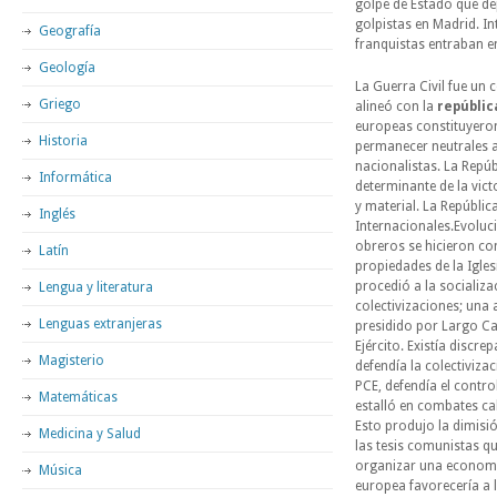
golpe de Estado que de
golpistas en Madrid. I
Geografía
franquistas entraban e
Geología
La Guerra Civil fue un 
Griego
alineó con la
repúblic
europeas constituyeron
Historia
permanecer neutrales a
nacionalistas. La Repúb
Informática
determinante de la vic
y material. La Repúblic
Inglés
Internacionales.Evoluci
obreros se hicieron con
Latín
propiedades de la Igle
procedió a la socializa
Lengua y literatura
colectivizaciones; una
Lenguas extranjeras
presidido por Largo Ca
Ejército. Existía discr
Magisterio
defendía la colectivizac
PCE, defendía el contr
Matemáticas
estalló en combates ca
Esto produjo la dimisi
Medicina y Salud
las tesis comunistas qu
organizar una economía
Música
europea favorecería a 