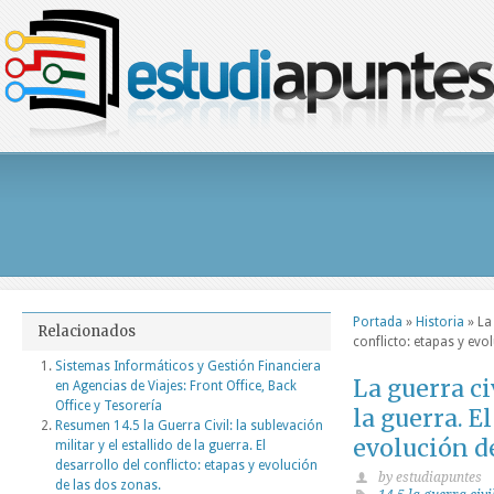
Portada
»
Historia
»
La
Relacionados
conflicto: etapas y evo
Sistemas Informáticos y Gestión Financiera
La guerra ci
en Agencias de Viajes: Front Office, Back
Office y Tesorería
la guerra. E
Resumen 14.5 la Guerra Civil: la sublevación
evolución de
militar y el estallido de la guerra. El
desarrollo del conflicto: etapas y evolución
by estudiapuntes
de las dos zonas.