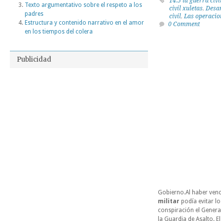
14.5 la guerra civi
Texto argumentativo sobre el respeto a los
civil xuletas
,
Desar
padres
civil
,
Las operacion
Estructura y contenido narrativo en el amor
0 Comment
en los tiempos del colera
Publicidad
Gobierno.Al haber venc
militar
podía evitar lo
conspiración el General 
la Guardia de Asalto. E