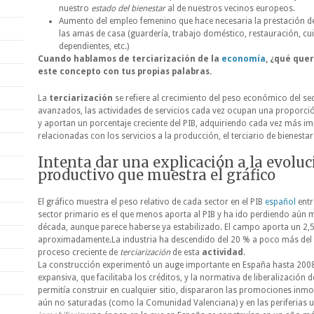
nuestro
estado del bienestar
al de nuestros vecinos europeos.
Aumento del empleo femenino que hace necesaria la prestación de
las amas de casa (guardería, trabajo doméstico, restauración, c
dependientes, etc.)
Cuando hablamos de terciarización de la
economía
, ¿qué que
este concepto con tus propias palabras.
La
terciarización
se refiere al crecimiento del peso económico del sec
avanzados, las actividades de servicios cada vez ocupan una proporci
y aportan un porcentaje creciente del PIB, adquiriendo cada vez más im
relacionadas con los servicios a la producción, el terciario de bienestar 
Intenta dar una explicación a la evoluc
productivo que muestra el gráfico
El gráfico muestra el peso relativo de cada sector en el PIB
español
entr
sector primario es el que menos aporta al PIB y ha ido perdiendo aún 
década, aunque parece haberse ya estabilizado. El campo aporta un 2,5
aproximadamente.La industria ha descendido del 20 % a poco más del
proceso creciente de
terciarización
de esta
actividad
.
La construcción experimentó un auge importante en España hasta 2008
expansiva, que facilitaba los créditos, y la normativa de liberalización 
permitía construir en cualquier sitio, dispararon las promociones inmob
aún no saturadas (como la Comunidad Valenciana) y en las periferias 