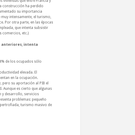
s viviendas que entre Francia y
la construcción ha perdido
 aumentado su importancia
re muy intensamente, el turismo,
ce. Por otra parte, en las épocas
mpleada, que intenta subsistir
 comercios, etc.)
 anteriores, intenta
l 4% de los ocupados sólo
oductividad elevada. El
sentan en la ocupación.
 pero su aportación al PIB el
. Aunque es cierto que algunas
 y desarrollo, servicios
 presenta problemas: pequeño
ipertrofiada, turismo masivo de