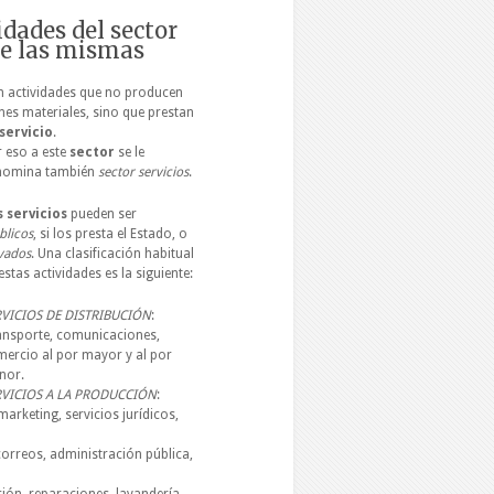
idades del sector
 de las mismas
 actividades que no producen
nes materiales, sino que prestan
servicio
.
 eso a este
sector
se le
nomina también
sector servicios
.
s servicios
pueden ser
licos
, si los presta el Estado, o
vados
. Una clasificación habitual
estas actividades es la siguiente:
RVICIOS DE DISTRIBUCIÓN
:
ansporte, comunicaciones,
ercio al por mayor y al por
nor.
RVICIOS A
LA PRODUCCIÓN
:
marketing, servicios jurídicos,
correos, administración pública,