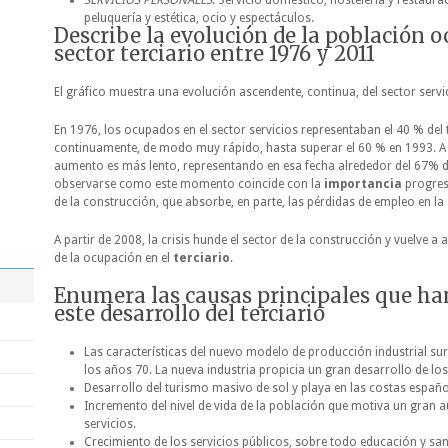
SERVICIOS PERSONALES
: Servicio doméstico, hostelería y restaura
peluquería y estética, ocio y espectáculos.
Describe la evolución de la población o
sector terciario entre 1976 y 2011
El gráfico muestra una evolución ascendente, continua, del sector servi
En 1976, los ocupados en el sector servicios representaban el 40 % del
continuamente, de modo muy rápido, hasta superar el 60 % en 1993. A pa
aumento es más lento, representando en esa fecha alrededor del 67% 
observarse como este momento coincide con la
importancia
progresi
de la construcción, que absorbe, en parte, las pérdidas de empleo en la a
A partir de 2008, la crisis hunde el sector de la construcción y vuelve a
de la ocupación en el
terciario
.
Enumera las causas principales que ha
este desarrollo del terciario
Las características del nuevo modelo de producción industrial sur
los años 70. La nueva industria propicia un gran desarrollo de lo
Desarrollo del turismo masivo de sol y playa en las costas español
Incremento del nivel de vida de la población que motiva un gran
servicios.
Crecimiento de los servicios públicos, sobre todo educación y s