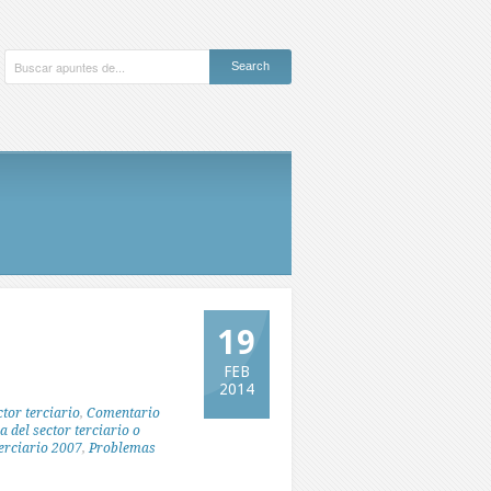
19
FEB
2014
tor terciario
,
Comentario
a del sector terciario o
erciario 2007
,
Problemas