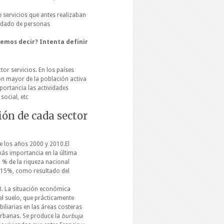
 servicios que antes realizaban
uidado de personas
remos decir? Intenta definir
tor servicios. En los países
ón mayor de la población activa
portancia las actividades
social, etc
ión de cada sector
e los años 2000 y 2010.El
más importancia en la última
 % de la riqueza nacional
 15%, como resultado del
. La situación económica
del suelo, que prácticamente
iliarias en las áreas costeras
urbanas. Se produce la
burbuja