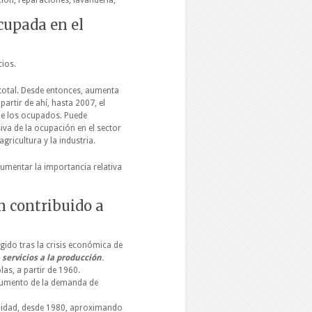
ción, reparaciones, lavandería,
cupada en el
cios.
 total. Desde entonces, aumenta
rtir de ahí, hasta 2007, el
de los ocupados. Puede
va de la ocupación en el sector
gricultura y la industria.
 aumentar la importancia relativa
n contribuido a
gido tras la crisis económica de
s
servicios a la producción
.
as, a partir de 1960.
 aumento de la demanda de
anidad, desde 1980, aproximando