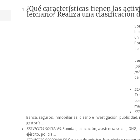
¿Qué características tienen las activ
terciario? Realiza una clasificación
Son
bie
un
Por
de
Lo
púb
pri
de 
SE
Tr
com
me
SE
Banca, seguros, inmobiliarias, diseño e investigación, publicidad, 
gestoría…
SERVICIOS SOCIALES
: Sanidad, educación, asistencia social, ONG, 
ejército, policía…