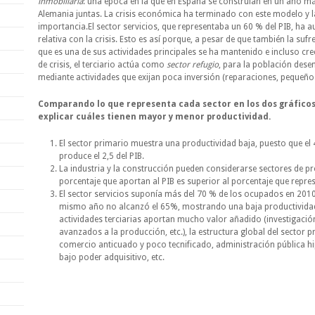
inmobiliaria
: una época en la que en España se construían en un año má
Alemania juntas. La crisis económica ha terminado con este modelo y 
importancia.El sector servicios, que representaba un 60 % del PIB, ha
relativa con la crisis. Esto es así porque, a pesar de que también la suf
que es una de sus actividades principales se ha mantenido e incluso cre
de crisis, el terciario actúa como
sector refugio
, para la población dese
mediante actividades que exijan poca inversión (reparaciones, pequeños
Comparando lo que representa cada sector en los dos gráficos
explicar cuáles tienen mayor y menor productividad.
El sector primario muestra una productividad baja, puesto que e
produce el 2,5 del PIB.
La industria y la construcción pueden considerarse sectores de pr
porcentaje que aportan al PIB es superior al porcentaje que repre
El sector servicios suponía más del 70 % de los ocupados en 2010,
mismo año no alcanzó el 65%, mostrando una baja productividad
actividades terciarias aportan mucho valor añadido (investigación
avanzados a la producción, etc.), la estructura global del sector
comercio anticuado y poco tecnificado, administración pública h
bajo poder adquisitivo, etc.