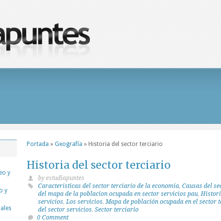
Portada
»
Geografía
»
Historia del sector terciario
Historia del sector terciario
eo y
by estudiapuntes
Caracteristicas del sector terciario de la economia
,
Causas del sec
o y
del mapa de la poblacion ocupada en sector servicios pau
,
Histori
servicios
,
Los servicios
,
Mapa de población ocupada en el sector t
rales
del sector servicios
,
Sector terciario
0 Comment