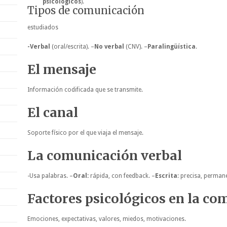
psicológicos
).
Tipos de comunicación
estudiados
-Verbal
(oral/escrita). –
No verbal
(CNV). –
Paralingüística
.
El mensaje
Información codificada que se transmite.
El canal
Soporte físico por el que viaja el mensaje.
La comunicación verbal
-Usa palabras. –
Oral:
rápida, con feedback. –
Escrita
: precisa, perman
Factores psicológicos en la c
Emociones, expectativas, valores, miedos, motivaciones.