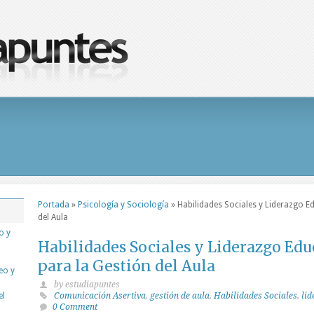
Portada
»
Psicología y Sociología
»
Habilidades Sociales y Liderazgo Ed
del Aula
o y
Habilidades Sociales y Liderazgo Edu
para la Gestión del Aula
eo y
by estudiapuntes
el
Comunicación Asertiva
,
gestión de aula
,
Habilidades Sociales
,
lid
0 Comment