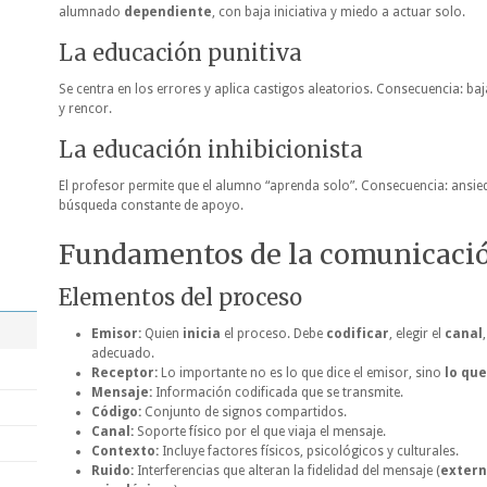
alumnado
dependiente
, con baja iniciativa y miedo a actuar solo.
La educación punitiva
Se centra en los errores y aplica castigos aleatorios. Consecuencia: ba
y rencor.
La educación inhibicionista
El profesor permite que el alumno “aprenda solo”. Consecuencia: ansied
búsqueda constante de apoyo.
Fundamentos de la comunicaci
Elementos del proceso
Emisor:
Quien
inicia
el proceso. Debe
codificar
, elegir el
canal
adecuado.
Receptor:
Lo importante no es lo que dice el emisor, sino
lo que
Mensaje:
Información codificada que se transmite.
Código:
Conjunto de signos compartidos.
Canal:
Soporte físico por el que viaja el mensaje.
Contexto:
Incluye factores físicos, psicológicos y culturales.
Ruido:
Interferencias que alteran la fidelidad del mensaje (
extern