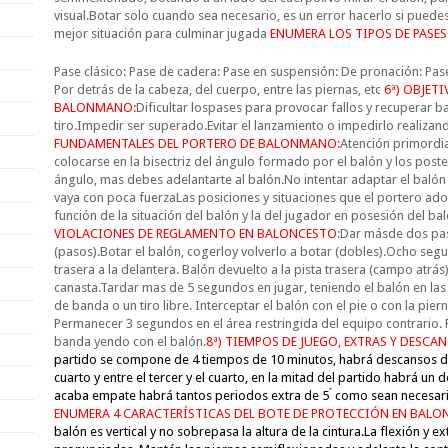
visual.Botar solo cuando sea necesario, es un error hacerlo si pued
mejor situación para culminar jugada
ENUMERA LOS TIPOS DE PASES
Pase clásico: Pase de cadera: Pase en suspensión: De pronación: Pas
Por detrás de la cabeza, del cuerpo, entre las piernas, etc
6ª) OBJETI
BALONMANO:
Dificultar lospases para provocar fallos y recuperar ba
tiro.Impedir ser superado.Evitar el lanzamiento o impedirlo realiza
FUNDAMENTALES DEL PORTERO DE BALONMANO:
Atención primordia
colocarse en la bisectriz del ángulo formado por el balón y los poste
ángulo, mas debes adelantarte al balón.No intentar adaptar el balón
vaya con poca fuerzaLas posiciones y situaciones que el portero adop
función de la situación del balón y la del jugador en posesión del bal
VIOLACIONES DE REGLAMENTO EN BALONCESTO
:Dar másde dos pas
(pasos).Botar el balón, cogerloy volverlo a botar (dobles).Ocho segu
trasera a la delantera. Balón devuelto a la pista trasera (campo atrás)
canasta.Tardar mas de 5 segundos en jugar, teniendo el balón en las 
de banda o un tiro libre. Interceptar el balón con el pie o con la pier
Permanecer 3 segundos en el área restringida del equipo contrario. P
banda yendo con el balón.
8ª) TIEMPOS DE JUEGO, EXTRAS Y DESCA
partido se compone de 4 tiempos de 10 minutos, habrá descansos de 
cuarto y entre el tercer y
el
cuarto, en la mitad del partido habrá un 
acaba empate habrá tantos periodos extra de 5 ́ como sean necesar
ENUMERA 4 CARACTERÍSTICAS DEL BOTE DE PROTECCIÓN EN BALO
balón es vertical y no sobrepasa la altura de la cintura.
La flexión y e