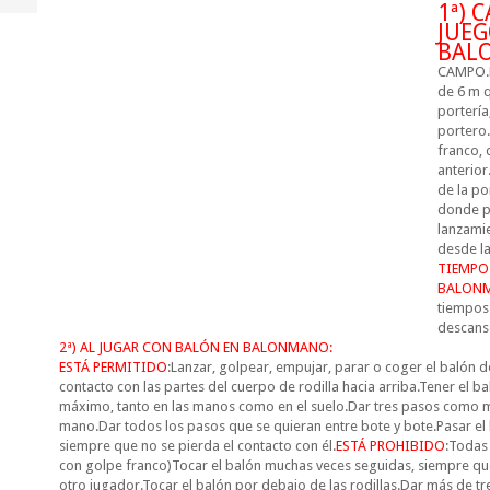
1ª) 
JUEG
BAL
CAMPO.D
de 6 m q
portería
portero.
franco, 
anterior
de la po
donde pu
lanzamie
desde la
TIEMPO
BALON
tiempos
descan
2ª) AL JUGAR CON BALÓN EN BALONMANO:
ESTÁ PERMITIDO
:Lanzar, golpear, empujar, parar o coger el balón 
contacto con las partes del cuerpo de rodilla hacia arriba.Tener el 
máximo, tanto en las manos como en el suelo.Dar tres pasos como m
mano.Dar todos los pasos que se quieran entre bote y bote.Pasar el
siempre que no se pierda el contacto con él.
ESTÁ PROHIBIDO
:Todas 
con golpe franco)Tocar el balón muchas veces seguidas, siempre que
otro jugador.Tocar el balón por debajo de las rodillas.Dar más de tr