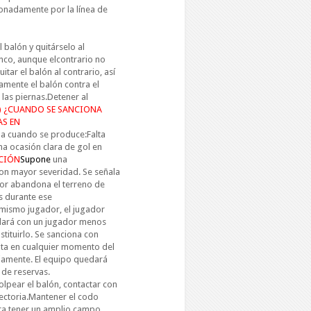
ionadamente por la línea de
 balón y quitárselo al
onco, aunque elcontrario no
itar el balón al contrario, así
mente el balón contra el
 las piernas.Detener al
) ¿CUANDO SE SANCIONA
AS EN
na cuando se produce:Falta
a ocasión clara de gol en
CIÓN
Supone
una
on mayor severidad. Se señala
tor abandona el terreno de
s durante ese
mismo jugador, el jugador
edará con un jugador menos
tituirlo. Se sanciona con
alta en cualquier momento del
iamente. El equipo quedará
 de reservas.
olpear el balón, contactar con
yectoria.Mantener el codo
ara tener un amplio campo