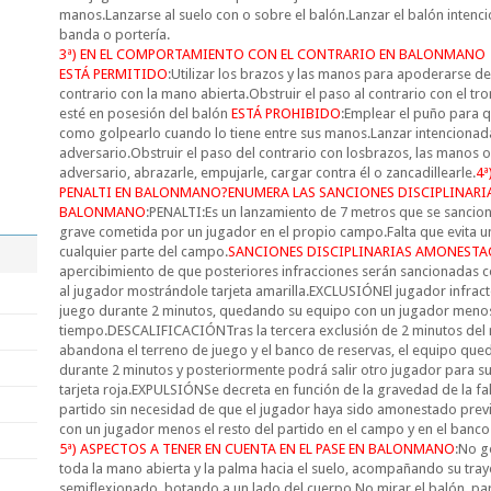
manos.Lanzarse al suelo con o sobre el balón.Lanzar el balón intenc
banda o portería.
3ª) EN EL COMPORTAMIENTO CON EL CONTRARIO EN BALONMANO
ESTÁ PERMITIDO
:Utilizar los brazos y las manos para apoderarse del
contrario con la mano abierta.Obstruir el paso al contrario con el tr
esté en posesión del balón
ESTÁ PROHIBIDO
:Emplear el puño para qu
como golpearlo cuando lo tiene entre sus manos.Lanzar intencionada
adversario.Obstruir el paso del contrario con losbrazos, las manos o
adversario, abrazarle, empujarle, cargar contra él o zancadillearle.
4ª
PENALTI EN BALONMANO?ENUMERA LAS SANCIONES
DISCIPLINARI
BALONMANO
:PENALTI:Es un lanzamiento de 7 metros que se sancio
grave cometida por un jugador en el propio campo.Falta que evita un
cualquier parte del campo.
SANCIONES DISCIPLINARIAS AMONESTA
apercibimiento de que posteriores infracciones serán sancionadas c
al jugador mostrándole tarjeta amarilla.EXCLUSIÓNEl jugador infrac
juego durante 2 minutos, quedando su equipo con un jugador meno
tiempo.DESCALIFICACIÓNTras la tercera exclusión de 2 minutos del 
abandona el terreno de juego y el banco de reservas, el equipo qu
durante 2 minutos y posteriormente podrá salir otro jugador para sus
tarjeta roja.EXPULSIÓNSe decreta en función de la gravedad de la f
partido sin necesidad de que el jugador haya sido amonestado prev
con un jugador menos el resto del partido en el campo y en el banco
5ª) ASPECTOS A TENER EN CUENTA EN EL PASE EN BALONMANO
:No g
toda la mano abierta y la palma hacia el suelo, acompañando su tra
semiflexionado, botando a un lado del cuerpo.No mirar el balón, p