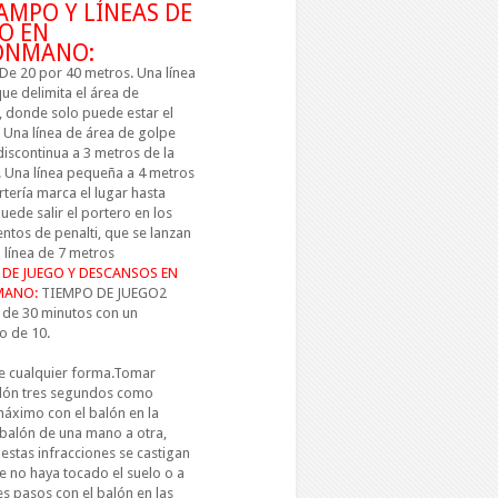
CAMPO Y LÍNEAS DE
O EN
ONMANO:
e 20 por 40 metros. Una línea
ue delimita el área de
, donde solo puede estar el
 Una línea de área de golpe
discontinua a 3 metros de la
. Una línea pequeña a 4 metros
rtería marca el lugar hasta
ede salir el portero en los
ntos de penalti, que se lanzan
 línea de 7 metros
 DE JUEGO Y DESCANSOS EN
MANO:
TIEMPO DE JUEGO2
 de 30 minutos con un
so
de 10.
de cualquier forma.Tomar
balón tres segundos como
áximo con el balón en la
 balón de una mano a otra,
estas infracciones se castigan
 no haya tocado el suelo o a
es pasos con el balón en las