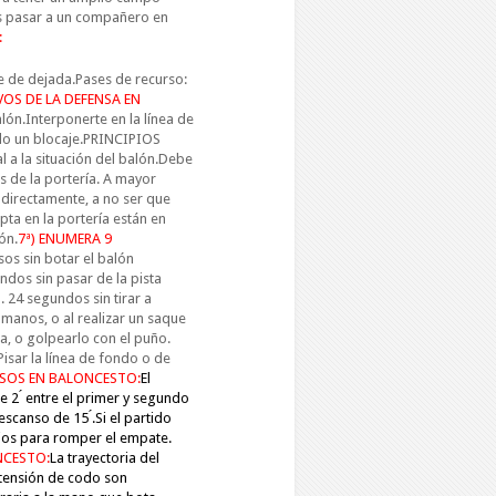
es pasar a un compañero en
:
e de dejada.Pases de recurso:
VOS DE LA DEFENSA EN
lón.Interponerte en la línea de
ndo un blocaje.PRINCIPIOS
l a la situación del balón.Debe
s de la portería. A mayor
 directamente, a no ser que
ta en la portería están en
ón.
7ª) ENUMERA 9
os sin botar el balón
ndos sin pasar de la pista
. 24 segundos sin tirar a
manos, o al realizar un saque
na, o golpearlo con el puño.
isar la línea de fondo o de
NSOS EN BALONCESTO:
El
2 ́ entre el primer y segundo
descans
o de 15 ́.
Si el partido
ios para romper el empate.
NCESTO:
La trayectoria del
xtensión de codo son