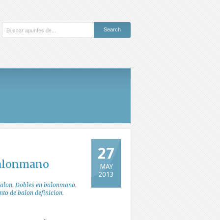
27
balonmano
MAY
2013
balon
,
Dobles en balonmano
,
to de balon definicion
,