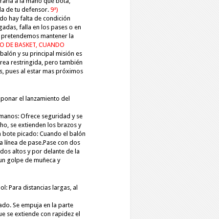
raria a la mano que b
ota,
da de tu defensor.
9ª)
o hay falta de condición
gadas, falla en los pases o en
 o pretendemos mantener la
PO DE BASKET, CUANDO
balón y su principal misión es
rea restringida, pero también
os, pues al estar mas próximos
ponar el lanzamiento del
 manos
: Ofrece seguridad y se
ho, se extienden los brazos y
 bote picado
: Cuando el balón
 línea de pase.
P
ase con dos
odos altos y por
delante de la
 un golpe de
muñeca y
ol
: Para distancias largas, al
tado. Se empuja en la parte
que se extiende con rapidez el