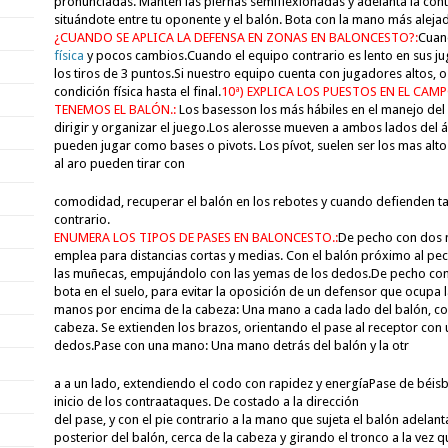
pronunciadas.
Mantén las piernas semiflexionadas y adelanta la cont
situándote entre
tu oponente y el balón.
Bota con la mano más aleja
¿CUANDO SE APLICA LA DEFENSA EN ZONAS EN BALONCESTO?:
Cuand
física
y pocos cambios.
Cuando el equipo contrario es lento en sus ju
los tiros de 3 puntos.
Si nuestro equipo cuenta con jugadores altos,
condición física hasta
el final.
10ª) EXPLICA LOS PUESTOS EN EL CAM
TENEMOS EL BALÓN.:
Los bases
son los más hábiles en el manejo del 
dirigir y organizar
el juego.
Los aleros
se mueven a ambos lados del á
pue
den jugar como bases
o pivots.
Los pívot
, suelen ser los mas alt
al aro pueden tirar con
comodidad, recuperar el balón en los rebotes y cuando defienden ta
contrario.
ENUMERA LOS TIPOS DE PASES EN BALONCESTO.:
De pecho con dos
emplea para distancias
cortas y medias. Con el
balón próximo al pec
las muñecas, empujándolo con las yemas de
los dedos.
De pecho con
bota en el suelo, para evitar la oposición de un
defensor que ocupa la
manos por encima de la cabeza
: Una mano a cada lado del balón, c
cabeza. Se extienden los brazos, orientando el pase al receptor con
dedos.
Pase con una mano
: Una mano detrás del balón y la otr
a a un lado, extendiendo el codo con
rapidez y energía
Pase de béisb
inicio de los contraataques. De costado a la dirección
del pase, y con el pie contrario a la mano que sujeta el balón adelan
post
erior del balón, cerca de la cabeza y girando el tronco a la vez 