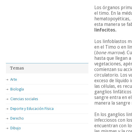
Los órganos prima
el timo. En la méd
hematopoyéticas, a
esta manera se fa
linfocitos.
Los linfoblastos m
en el Timo o en li
(
bone marrow
). C
hasta que llegan a
vegetaciones, apén
Temas
comienzan su acci
circulatorio. Los v
Arte
exceso de líquido 
las células, es rec
Biología
ganglios linfáticos
sangre entra en el
Ciencias sociales
manera la sangre r
Deporte y Educación Física
En los ganglios li
Derecho
infecciosos con lo
encuentran con los
Dibujo
las mismas y la co