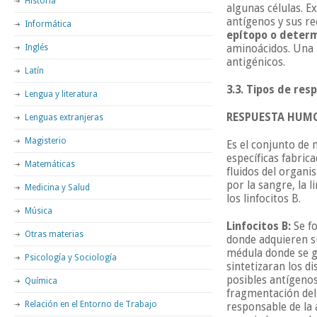
Historia
algunas células. E
antígenos y sus re
Informática
epítopo o deter
Inglés
aminoácidos. Una 
antigénicos.
Latín
3.3. Tipos de res
Lengua y literatura
RESPUESTA HUM
Lenguas extranjeras
Magisterio
Es el conjunto de
específicas fabric
Matemáticas
fluidos del organ
por la sangre, la l
Medicina y Salud
los linfocitos B.
Música
Linfocitos B:
Se f
Otras materias
donde adquieren su
médula donde se g
Psicología y Sociología
sintetizaran los d
posibles antígeno
Química
fragmentación del
Relación en el Entorno de Trabajo
responsable de la a