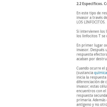
2.2 Específicos.
En este tipo de re
invasor a través de
LOS LINFOCITOS.
Si intervienen los
los linfocitos T s
En primer lugar o
invasor. Después u
respuesta efector
acaban por destrui
Cuando ocurre el 
(sustancia
química
inicia la respuest
diferenciación de 
invasor; estas cél
encuentros con el
respuesta secundar
primaria. Además 
antígeno y no otro