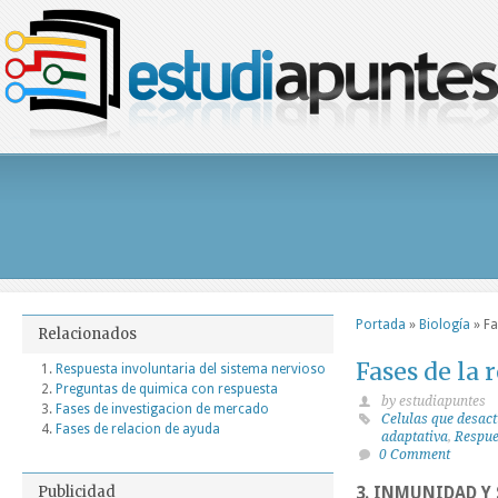
Portada
»
Biología
»
Fa
Relacionados
Fases de la
Respuesta involuntaria del sistema nervioso
Preguntas de quimica con respuesta
by estudiapuntes
Fases de investigacion de mercado
Celulas que desact
Fases de relacion de ayuda
adaptativa
,
Respue
0 Comment
Publicidad
3. INMUNIDAD Y