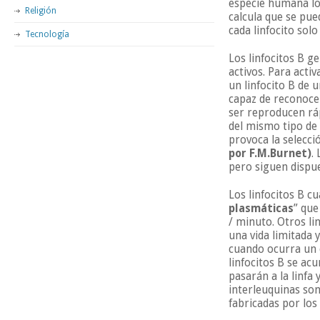
especie humana los
Religión
calcula que se pue
cada linfocito sol
Tecnología
Los linfocitos B g
activos. Para acti
un linfocito B de 
capaz de reconocer
ser reproducen rá
del mismo tipo de 
provoca la selecci
por F.M.Burnet)
.
pero siguen dispu
Los linfocitos B c
plasmáticas
” que
/ minuto. Otros li
una vida limitada
cuando ocurra un 
linfocitos B se ac
pasarán a la linfa
interleuquinas son 
fabricadas por los