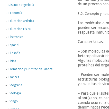
de un proceso canc
Diseño e Ingeniería
Economía
3.2. Concepto y natu
Educación Artística
Las moléculas o m
pueden ser recono
Educación Física
respuesta inmunit
Electrónica
Características:
Español
– Son moléculas d
Filosofía
heteropolisacárid
Algunas moléculas
Física
proteínas del or
Formación y Orientación Laboral
– Pueden ser molé
Francés
estructuras biológ
y envueltas de viru
Geografía
– Para que el sis
Geología
al antígeno, es ne
Griego
cuando ocurre la u
denominadas
rec