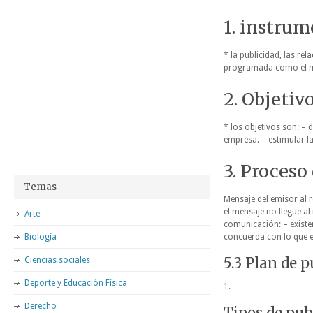
1. instru
* la publicidad, las r
programada como el men
2. Objetiv
* los objetivos son: – 
empresa. – estimular l
3. Proces
Temas
Mensaje del emisor al r
el mensaje no llegue al
Arte
comunicación: – existe
Biología
concuerda con lo que el
5.3 Plan de p
Ciencias sociales
Deporte y Educación Física
1.
Derecho
Tipos de pub