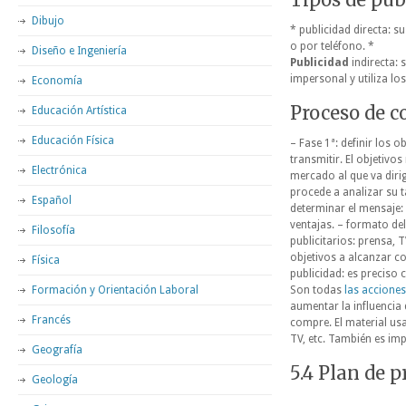
Dibujo
* publicidad directa: s
o por teléfono. *
Diseño e Ingeniería
Publicidad
indirecta: 
impersonal y utiliza l
Economía
Proceso de c
Educación Artística
Educación Física
– Fase 1ª: definir los o
transmitir. El objetivos
Electrónica
mercado al que va dirig
procede a analizar su ta
Español
determinar el mensaje:
ventajas. – formato del 
Filosofía
publicitarios: prensa, T
objetivos a alcanzar co
Física
publicidad: es preciso 
Formación y Orientación Laboral
Son todas
las acciones
aumentar la influencia
Francés
compre. El material usa
TV, etc. También es imp
Geografía
5.4 Plan de 
Geología