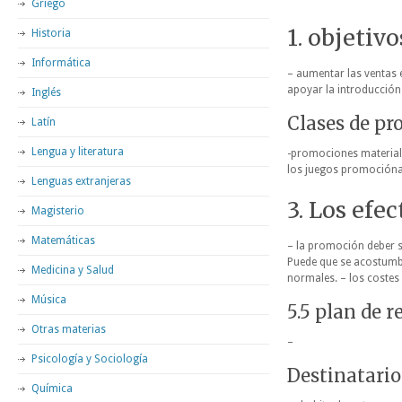
Griego
1. objetiv
Historia
Informática
– aumentar las ventas 
apoyar la introducción
Inglés
Clases de p
Latín
Lengua y literatura
-promociones materiale
los juegos promociónal
Lenguas extranjeras
3. Los efe
Magisterio
Matemáticas
– la promoción deber s
Puede que se acostumbre
Medicina y Salud
normales. – los costes 
Música
5.5 plan de r
Otras materias
–
Psicología y Sociología
Destinatario
Química