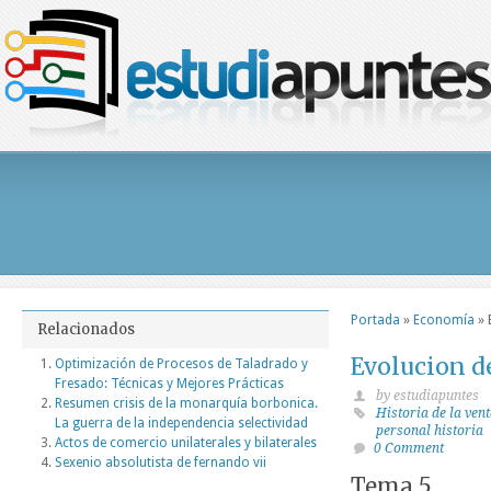
Portada
»
Economía
»
Relacionados
Evolucion d
Optimización de Procesos de Taladrado y
Fresado: Técnicas y Mejores Prácticas
by estudiapuntes
Resumen crisis de la monarquía borbonica.
Historia de la ven
La guerra de la independencia selectividad
personal historia
Actos de comercio unilaterales y bilaterales
0 Comment
Sexenio absolutista de fernando vii
Tema 5