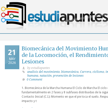
Biomecánica del Movimiento Hu
21
de la Locomoción, el Rendimiento
MAY
Lesiones
2026
by estudiapuntes
analisis del movimiento
,
biomecánica
,
Carrera
,
ciclismo
,
i
humana
,
natación
,
prevención de lesiones
0 Comment
1. Biomecánica de la Marcha Humana El Ciclo de Marcha El ciclo 
fundamentalmente en 2 fases y 8 subfases distribuidas de la sig
Contacto Inicial (C.I.): Momento en que el pie toca el suelo. Resp
impacto y t