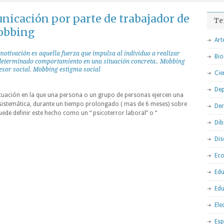
nicación por parte de trabajador de
Te
obbing
Art
motivación es aquella fuerza que impulsa al individuo a realizar
Bio
 determinado comportamiento en una situación concreta.
,
Mobbing
sor social
,
Mobbing estigma social
Cie
Dep
ituación en la que una persona o un grupo de personas ejercen una
 sistemática, durante un tiempo prolongado ( mas de 6 meses) sobre
De
puede definir este hecho como un “ psicoterror laboral” o “
Dib
Dis
Ec
Edu
Edu
Ele
Esp