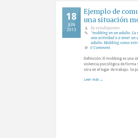
Ejemplo de comu
18
una situación m
JUN
by estudiapuntes
2013
"mobbing en un adulto
,
La 
una actividad o a tener un
adulto
,
Mobbing como estre
0 Comment
Definición: El mobbing es una s
violencia psicológica de forma
otra en el lugar de trabajo. Se 
Leer más →