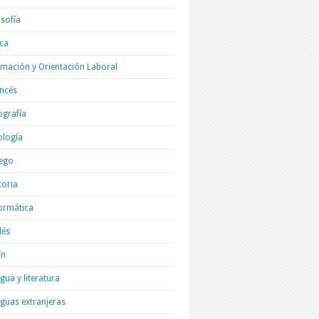
osofía
ica
mación y Orientación Laboral
ncés
grafía
ología
ego
toria
ormática
lés
ín
gua y literatura
guas extranjeras