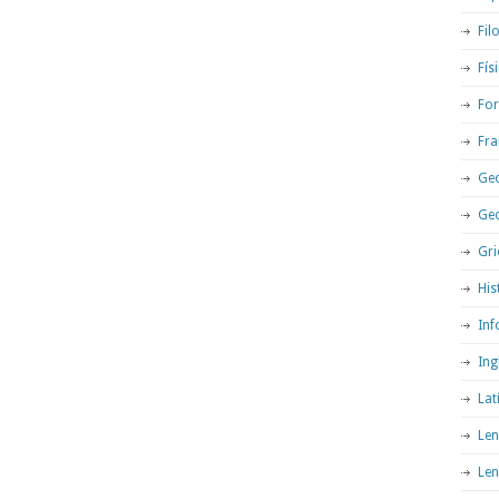
Fil
Fís
For
Fra
Geo
Ge
Gri
His
Inf
Ing
Lat
Len
Len