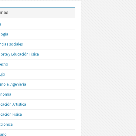
mas
e
logía
ncias sociales
orte y Educación Física
recho
ujo
eño e Ingeniería
onomía
cación Artística
cación Física
ctrónica
añol