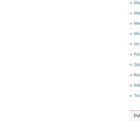
Mag
Ma
Med
Mú
Otr
Psi
Qu
Rel
Rel
Tec
Pu