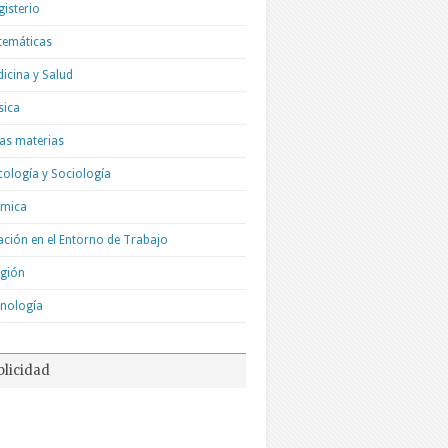
isterio
temáticas
icina y Salud
sica
as materias
cología y Sociología
ímica
ación en el Entorno de Trabajo
igión
nología
blicidad