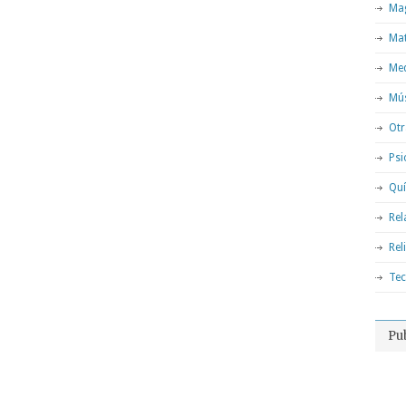
Mag
Ma
Med
Mú
Otr
Psi
Qu
Rel
Rel
Tec
Pu