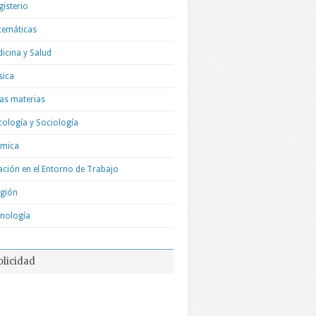
isterio
temáticas
icina y Salud
sica
as materias
cología y Sociología
ímica
ación en el Entorno de Trabajo
igión
nología
blicidad