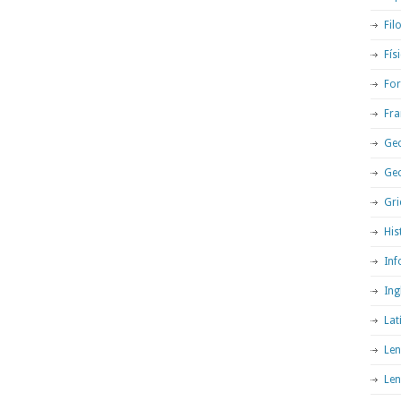
Fil
Fís
For
Fra
Geo
Ge
Gri
His
Inf
Ing
Lat
Len
Len