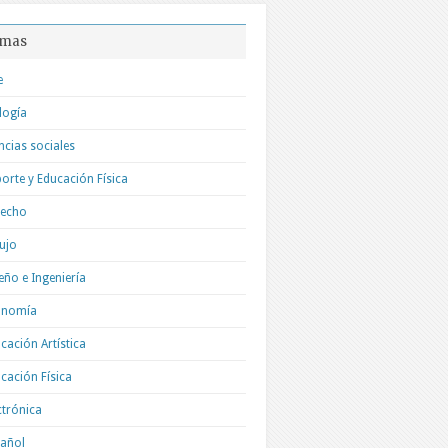
mas
e
logía
ncias sociales
orte y Educación Física
recho
ujo
eño e Ingeniería
onomía
cación Artística
cación Física
ctrónica
añol