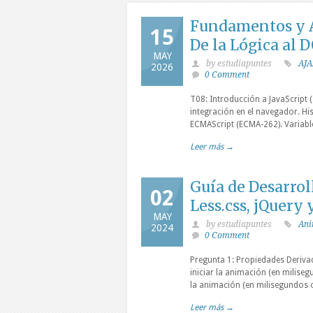
Fundamentos y A
15
De la Lógica al
MAY
by estudiapuntes
AJA
2026
0 Comment
T08: Introducción a JavaScript (
integración en el navegador. Hi
ECMAScript (ECMA-262). Variable
Leer más →
Guía de Desarro
02
Less.css, jQuery 
MAY
by estudiapuntes
Ani
2024
0 Comment
Pregunta 1: Propiedades Derivad
iniciar la animación (en milise
la animación (en milisegundos o
Leer más →