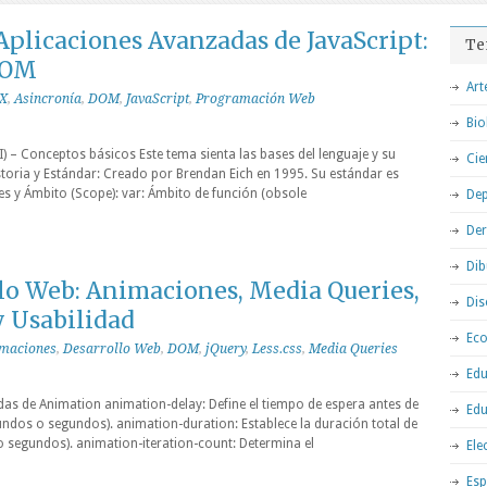
plicaciones Avanzadas de JavaScript:
Te
 DOM
Art
X
,
Asincronía
,
DOM
,
JavaScript
,
Programación Web
Bio
I) – Conceptos básicos Este tema sienta las bases del lenguaje y su
Cie
storia y Estándar: Creado por Brendan Eich en 1995. Su estándar es
s y Ámbito (Scope): var: Ámbito de función (obsole
Dep
De
Dib
llo Web: Animaciones, Media Queries,
Dis
y Usabilidad
Ec
maciones
,
Desarrollo Web
,
DOM
,
jQuery
,
Less.css
,
Media Queries
Edu
as de Animation animation-delay: Define el tiempo de espera antes de
Edu
gundos o segundos). animation-duration: Establece la duración total de
 segundos). animation-iteration-count: Determina el
Ele
Esp