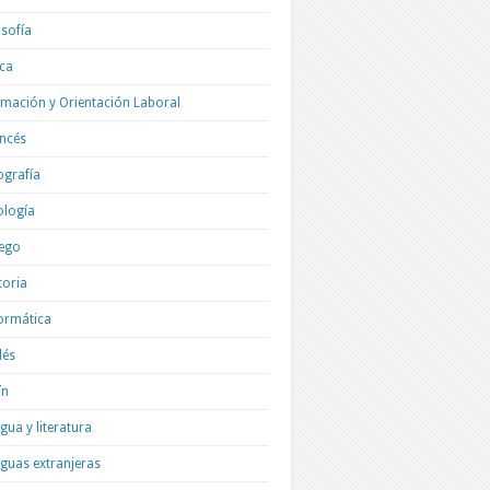
osofía
ica
mación y Orientación Laboral
ncés
grafía
ología
ego
toria
ormática
lés
ín
gua y literatura
guas extranjeras