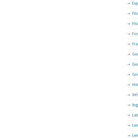
Esp
Fil
Fís
For
Fra
Geo
Ge
Gri
His
Inf
Ing
Lat
Len
Len