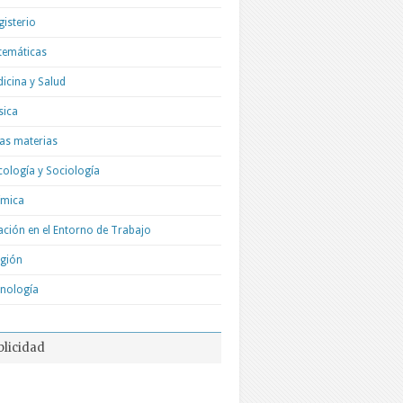
isterio
temáticas
icina y Salud
sica
as materias
cología y Sociología
ímica
ación en el Entorno de Trabajo
igión
nología
blicidad