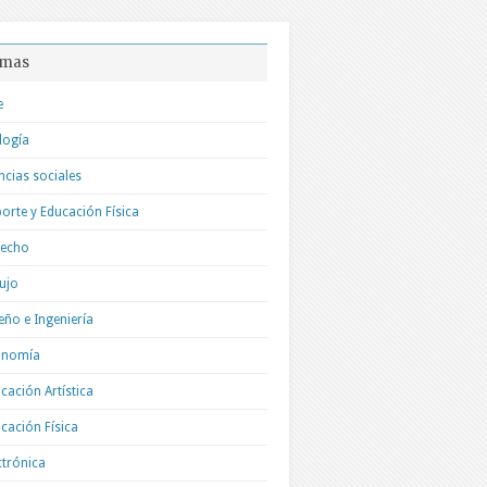
mas
e
logía
ncias sociales
orte y Educación Física
recho
ujo
eño e Ingeniería
onomía
cación Artística
cación Física
ctrónica