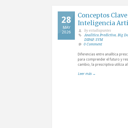
Conceptos Clave 
28
Inteligencia Arti
MAY
by estudiapuntes
2026
Analítica Predictiva
,
Big D
DIPAP
,
SVM
0 Comment
Diferencias entre analítica pres
para comprender el futuro y re
cambio, la prescriptiva utiliza
Leer más →