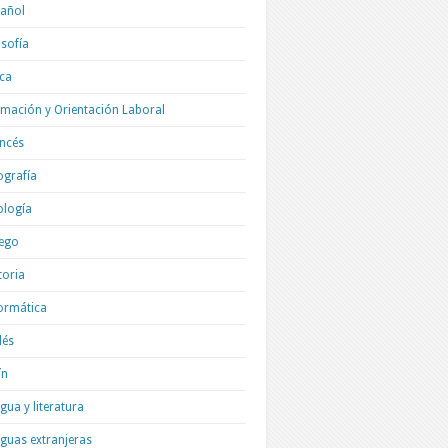
añol
osofía
ica
mación y Orientación Laboral
ncés
grafía
ología
ego
toria
ormática
lés
ín
gua y literatura
guas extranjeras