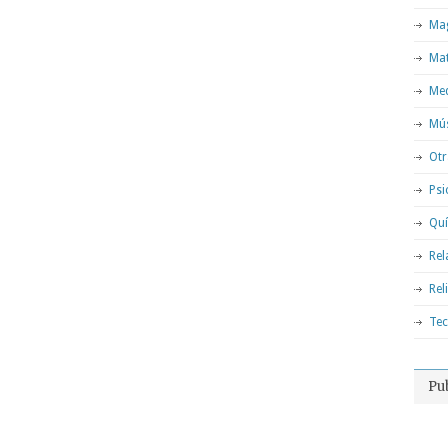
Mag
Ma
Med
Mú
Otr
Psi
Qu
Rel
Rel
Tec
Pu