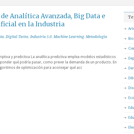
de Analítica Avanzada, Big Data e
Te
ficial en la Industria
Art
ata
,
Digital Twins
,
Industria 5.0
,
Machine Learning
,
Metodología
Bio
Cie
criptiva y predictiva La analítica predictiva emplea modelos estadísticos
Dep
sponder qué podría pasar, como prever la demanda de un producto. En
 algoritmos de optimización para aconsejar qué acc
De
Dib
Dis
Ec
Edu
Edu
Ele