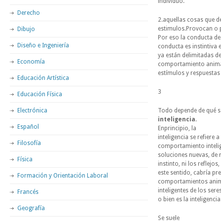
individuo.
Derecho
2.aquellas cosas que d
estimulos.Provocan o 
Dibujo
Por eso la conducta de
Diseño e Ingeniería
conducta es instintiva
ya están delimitadas de
Economía
comportamiento animal e
estímulos y respuesta
Educación Artística
3
Educación Física
Electrónica
Todo depende de qué s
inteligencia
.
Español
Enprincipio, la
inteligencia se refiere
Filosofía
comportamiento inteli
soluciones nuevas, de r
Física
instinto, ni los reflej
este sentido, cabría pr
Formación y Orientación Laboral
comportamientos animal
inteligentes de los ser
Francés
o bien es la inteligenc
Geografía
Se suele