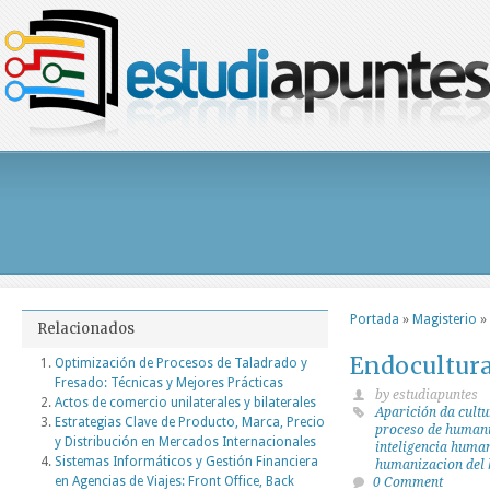
Portada
»
Magisterio
»
Relacionados
Endocultur
Optimización de Procesos de Taladrado y
Fresado: Técnicas y Mejores Prácticas
by estudiapuntes
Actos de comercio unilaterales y bilaterales
Aparición da cult
Estrategias Clave de Producto, Marca, Precio
proceso de human
y Distribución en Mercados Internacionales
inteligencia huma
Sistemas Informáticos y Gestión Financiera
humanizacion del
en Agencias de Viajes: Front Office, Back
0 Comment