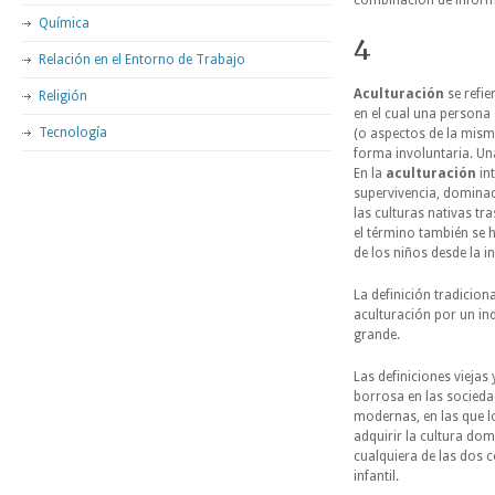
combinación de inform
Química
4
Relación en el Entorno de Trabajo
Aculturación
se refie
Religión
en el cual una persona
Tecnología
(o aspectos de la mism
forma involuntaria. Una
En la
aculturación
int
supervivencia, dominac
las culturas nativas tra
el término también se h
de los niños desde la i
La definición tradiciona
aculturación por un ind
grande.
Las definiciones viejas
borrosa en las socied
modernas, en las que l
adquirir la cultura dom
cualquiera de las dos 
infantil.