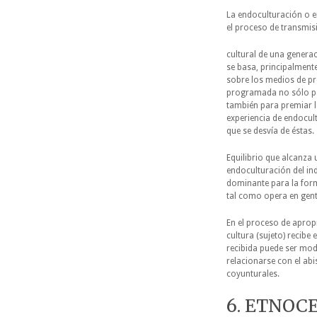
La endoculturación o e
el proceso de transmis
cultural de una genera
se basa, principalmente
sobre los medios de pr
programada no sólo par
también para premiar l
experiencia de endocul
que se desvía de éstas.
Equilibrio que alcanza u
endoculturación del in
dominante para la form
tal como opera en gen
En el proceso de apropi
cultura (sujeto) recibe 
recibida puede ser mod
relacionarse con el ab
coyunturales.
6. ETNOCE