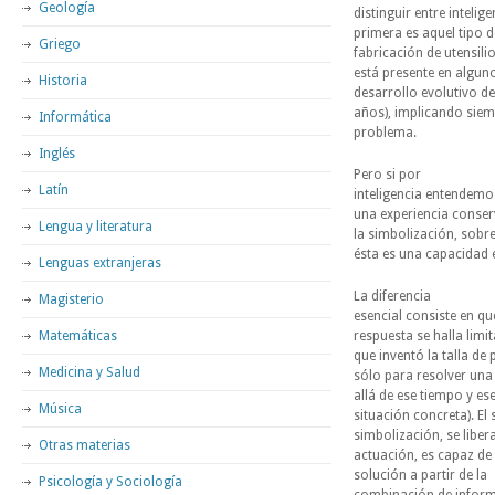
Geología
distinguir entre intelig
primera es aquel tipo 
Griego
fabricación de utensili
está presente en alguno
Historia
desarrollo evolutivo d
años), implicando siem
Informática
problema.
Inglés
Pero si por
Latín
inteligencia entendemo
una experiencia conser
Lengua y literatura
la simbolización, sobre
ésta es una capacidad 
Lenguas extranjeras
La diferencia
Magisterio
esencial consiste en q
Matemáticas
respuesta se halla limi
que inventó la talla de 
Medicina y Salud
sólo para resolver una
allá de ese tiempo y e
Música
situación concreta). E
simbolización, se liber
Otras materias
actuación, es capaz de
solución a partir de la
Psicología y Sociología