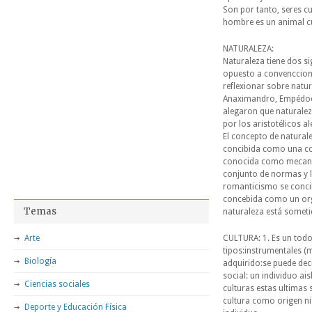
Son por tanto, seres cu
hombre es un animal cul
NATURALEZA:
Naturaleza tiene dos s
opuesto a convenccion
reflexionar sobre natur
Anaximandro, Empédocles
alegaron que naturalez
por los aristotélicos 
El concepto de natural
concibida como una co
conocida como mecanic
conjunto de normas y l
romanticismo se concib
concebida como un org
Temas
naturaleza está sometid
Arte
CULTURA: 1. Es un todo
tipos:instrumentales (m
Biología
adquirido:se puede deci
social: un individuo a
Ciencias sociales
culturas estas ultima
cultura como origen ni
Deporte y Educación Física