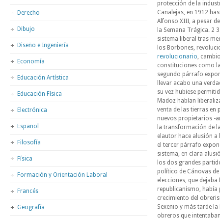
protección de la industr
Canalejas, en 1912 has
Derecho
Alfonso XIII, a pesar de
Dibujo
la Semana Trágica. 2 3.
sistema liberal tras m
Diseño e Ingeniería
los Borbones, revolucio
revolucionario
, cambio
Economía
constituciones como la 
segundo párrafo expone
Educación Artística
llevar acabo una verd
su vez hubiese permiti
Educación Física
Madoz habían liberaliza
venta de las tierras en
Electrónica
nuevos propietarios -a
Español
la transformación de la
elautor hace alusión a 
Filosofía
el tercer párrafo expon
sistema, en clara alusi
Física
los dos grandes partid
político de Cánovas de 
Formación y Orientación Laboral
elecciones, que dejaba 
republicanismo, había p
Francés
crecimiento del obrerism
Sexenio y más tarde la
Geografía
obreros que intentaban 