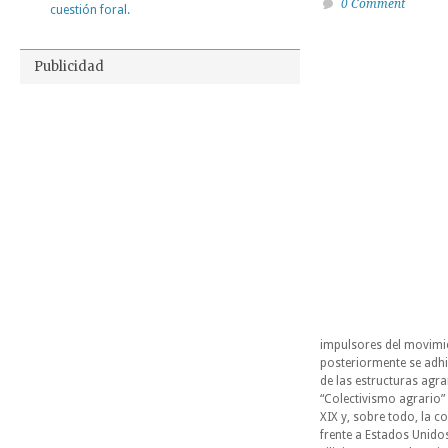
0 Comment
cuestión foral.
Publicidad
impulsores del movimie
posteriormente se adhi
de las estructuras agrar
“Colectivismo agrario” (
XIX y, sobre todo, la 
frente a Estados Unidos