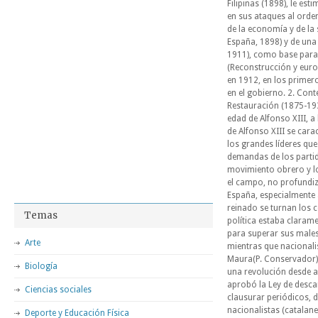
Filipinas (1898), le est
en sus ataques al orde
de la economía y de la 
España, 1898) y de una 
1911), como base para 
(Reconstrucción y europ
en 1912, en los primero
en el gobierno. 2. Cont
Restauración (1875-193
edad de Alfonso XIII, 
de Alfonso XIII se cara
los grandes líderes qu
demandas de los partid
movimiento obrero y lo
el campo, no profundiz
España, especialmente a
reinado se turnan los c
Temas
política estaba clarame
para superar sus males.
Arte
mientras que nacionalis
Maura(P. Conservador) t
Biología
una revolución desde a
aprobó la Ley de desca
Ciencias sociales
clausurar periódicos, 
nacionalistas (catalane
Deporte y Educación Física