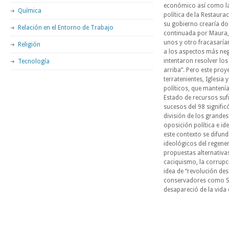
económico así como la 
Química
política de la Restaura
su gobierno crearía dos
Relación en el Entorno de Trabajo
continuada por Maura, 
unos y otro fracasarían
Religión
a los aspectos más ne
intentaron resolver lo
Tecnología
arriba”. Pero este pro
terratenientes, Iglesia 
políticos, que mantenía
Estado de recursos suf
sucesos del 98 significó
división de los grandes
oposición política e i
este contexto se difundi
ideológicos del regene
propuestas alternativa
caciquismo, la corrupci
idea de “revolución de
conservadores como Sil
desapareció de la vida