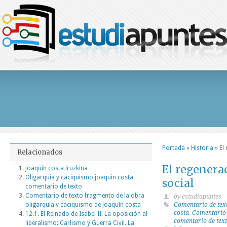
Portada
»
Historia
»
El
Relacionados
El regenera
Joaquín costa iruzkina
Oligarquia y caciquismo joaquin costa
social
comentario de texto
Comentario de texto fragmento de la obra
by estudiapuntes
oligarquía y caciquismo de Joaquín costa
Comentario de tex
costa
,
Comentario j
12.1. El Reinado de Isabel II. La oposición al
comentario de tex
liberalismo: Carlismo y Guerra Civil. La