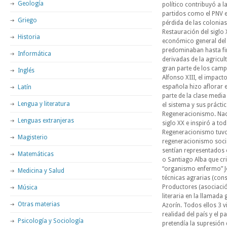
Geología
político contribuyó a l
partidos como el PNV en
Griego
pérdida de las colonias
Restauración del siglo 
Historia
económico general del p
predominaban hasta fin
Informática
derivadas de la agricu
gran parte de los camp
Inglés
Alfonso XIII, el impacto
española hizo aflorar 
Latín
parte de la clase media 
Lengua y literatura
el sistema y sus prácti
Regeneracionismo. Naci
Lenguas extranjeras
siglo XX e inspiró a to
Regeneracionismo tuvo va
Magisterio
regeneracionismo soci
sentían representados 
Matemáticas
o Santiago Alba que cri
“organismo enfermo” J
Medicina y Salud
técnicas agrarias (cons
Productores (asociación
Música
literaria en la llamad
Otras materias
Azorín. Todos ellos 3 vi
realidad del país y el 
Psicología y Sociología
pretendía la supresión