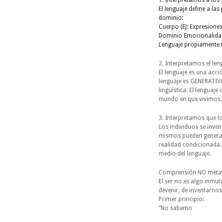
1. Interpretamos a los
El lenguaje define a la
dominio:
Cuerpo (EJ: Expresiones
Dominio Emocionalida
Lenguaje propiamente t
2. Interpretamos el le
El lenguaje es una acci
lenguaje es GENERATIVO,
lingüística. El lenguaj
mundo en que vivimos.
3. Interpretamos que lo
Los individuos se inve
mismos pueden generar 
realidad condicionada.
medio del lenguaje.
Comprensión NO metafí
El ser no es algo inmu
devenir, de inventarnos
Primer principio:
“No sabemo