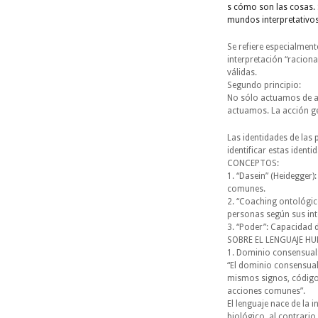
s cómo son las cosas.
mundos interpretativos
Se refiere especialmente
interpretación “raciona
válidas.
Segundo principio:
No sólo actuamos de 
actuamos. La acción ge
Las identidades de las
identificar estas ident
CONCEPTOS:
1. “Dasein” (Heidegger)
comunes.
2. “Coaching ontológico
personas según sus int
3. “Poder”: Capacidad d
SOBRE EL LENGUAJE H
1. Dominio consensual
“El dominio consensual 
mismos signos, códigos
acciones comunes”.
El lenguaje nace de la 
biológico, al contrar