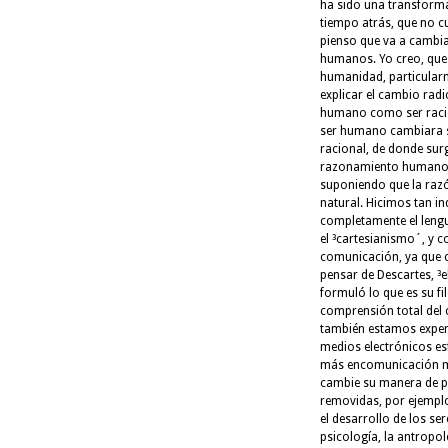
ha sido una transforma
tiempo atrás, que no c
pienso que va a cambia
humanos. Yo creo, que 
humanidad, particularme
explicar el cambio radi
humano como ser racion
ser humano cambiara su
racional, de donde surg
razonamiento humano, 
suponiendo que la razó
natural. Hicimos tan 
completamente el leng
el ³cartesianismo´, y c
comunicación, ya que c
pensar de Descartes, ³
formuló lo que es su fi
comprensión total del
también estamos exper
medios electrónicos es
más encomunicación má
cambie su manera de pe
removidas, por ejemplo,
el desarrollo de los s
psicología, la antropol