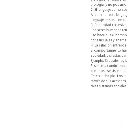
biología, y no podemos 
2. El lenguaje como co
Al dominar este lengua
lenguaje se sostiene e
3. Capacidad recursiva
Los seres humanos ten
Eso hace que el hombre
consensuales y abarcar 
4. La relación entre lo
El comportamiento hum
sociedad, y si estas c
Ejemplo: Si desde hoy l
El sistema condiciona
creamos ese sistema n
Tercer principio: Los i
través de sus acciones
tales sistemas sociales