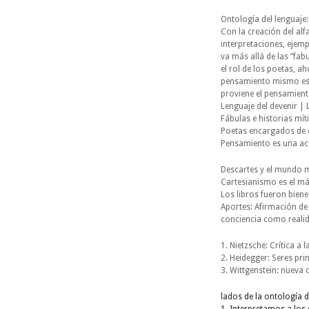
Ontología del lenguaje:
Con la creación del alf
interpretaciones, ejemp
va más allá de las ”fab
el rol de los poetas, a
pensamiento mismo es u
proviene el pensamiento
Lenguaje del devenir | 
Fábulas e historias mít
Poetas encargados de 
Pensamiento es una acc
Descartes y el mundo 
Cartesianismo es el más
Los libros fueron biene
Aportes: Afirmación de
conciencia como reali
1. Nietzsche: Crítica 
2. Heidegger: Seres pr
3. Wittgenstein: nueva
lados de la ontología d