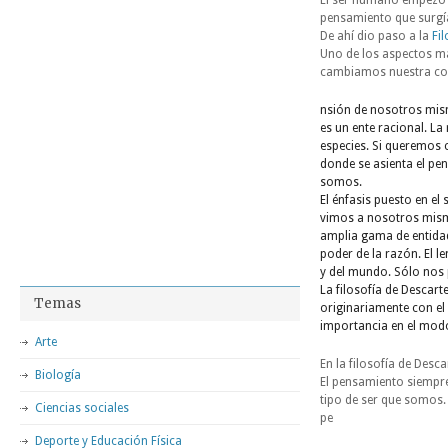
El ser humano empezó 
pensamiento que surgí
De ahí dio paso a la
Fil
Uno de los aspectos má
cambiamos nuestra c
nsión de nosotros mis
es un ente racional. La
especies. Si queremos
donde se asienta el pe
somos.
El énfasis puesto en el
vimos a nosotros mism
amplia gama de entidad
poder de la razón. El 
y del mundo. Sólo nos 
La filosofía de Descar
Temas
originariamente con el
importancia en el modo
Arte
En la filosofía de Des
Biología
El pensamiento siempre
tipo de ser que somos.
Ciencias sociales
pe
Deporte y Educación Física