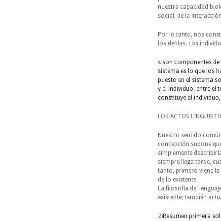
nuestra capacidad bioló
social, de la interacci
Por lo tanto, nos cons
los denlas. Los individ
s son componentes de u
sistema es lo que los h
puesto en el sistema so
y el individuo, entre el
constituye al individuo
LOS ACTOS LINGUISTI
Nuestro sentido común 
concepción supone que l
simplemente describirla
siempre llega tarde, cu
tanto, primero viene la 
de lo existente.
La filosofía del lengu
existente; también actu
2)
Resumen primera sol