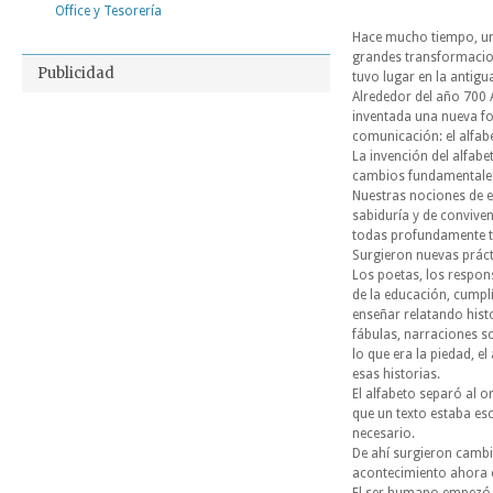
Office y Tesorería
Hace mucho tiempo, un
grandes transformacio
Publicidad
tuvo lugar en la antigu
Alrededor del año 700 A
inventada una nueva f
comunicación: el alfab
La invención del alfabe
cambios fundamentales
Nuestras nociones de 
sabiduría y de conviven
todas profundamente 
Surgieron nuevas práct
Los poetas, los respon
de la educación,
cumplí
enseñar relatando hist
fábulas, narraciones s
lo que era la piedad, e
esas historias.
El alfabeto separó al o
que un texto estaba esc
necesario.
De ahí surgieron cambi
acontecimiento ahora ex