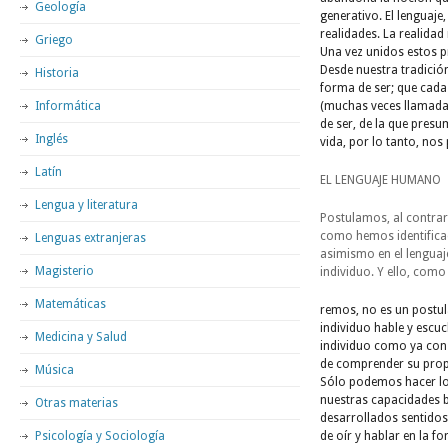
Geología
generativo. El lenguaje,
realidades. La realidad
Griego
Una vez unidos estos 
Desde nuestra tradició
Historia
forma de ser; que cada
Informática
(muchas veces llamada e
de ser, de la que pres
Inglés
vida, por lo tanto, no
Latín
EL LENGUAJE HUMANO
Lengua y literatura
Postulamos, al contrar
como hemos identifica
Lenguas extranjeras
asimismo en el lenguaj
Magisterio
individuo. Y ello, como
Matemáticas
remos, no es un postul
individuo hable y escuc
Medicina y Salud
individuo como ya const
de comprender su propi
Música
Sólo podemos hacer lo
nuestras capacidades bi
Otras materias
desarrollados sentidos
Psicología y Sociología
de oír y hablar en la 