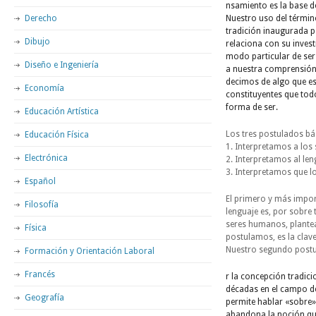
nsamiento es la base d
Derecho
Nuestro uso del términ
tradición inaugurada p
Dibujo
relaciona con su inves
modo particular de ser
Diseño e Ingeniería
a nuestra comprensión 
decimos de algo que es
Economía
constituyentes que to
forma de ser.
Educación Artística
Los tres postulados bás
Educación Física
1. Interpretamos a los
Electrónica
2. Interpretamos al le
3. Interpretamos que lo
Español
El primero y más impor
Filosofía
lenguaje es, por sobre 
seres humanos, planteam
Física
postulamos, es la cla
Nuestro segundo postu
Formación y Orientación Laboral
Francés
r la concepción tradici
décadas en el campo de 
Geografía
permite hablar «sobre»
abandona la noción que 