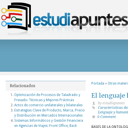
Portada
»
Otras mater
Relacionados
El lenguaj
Optimización de Procesos de Taladrado y
Fresado: Técnicas y Mejores Prácticas
by estudiapuntes
Actos de comercio unilaterales y bilaterales
Caracteristicas de
Estrategias Clave de Producto, Marca, Precio
Lenguaje y human
y Distribución en Mercados Internacionales
0 Comment
Sistemas Informáticos y Gestión Financiera
en Agencias de Viajes: Front Office, Back
BASES DE LA ONTOLOG