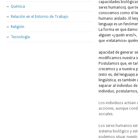
capacidades biológicas
Química
seres humanos), que ti
conocemos como el len
Relación en el Entorno de Trabajo
humano aislado. El leng
lenguaje es un fenómen
Religión
La forma en que damos 
alguien «¿quién eres?»
Tecnología
que «relatamos» quiéne
apacidad de generar sen
modificamos nuestra i
Postulamos que, en tan
crecemos y a nuestra p
(esto es, del lenguaje) 
lingüística, es tambié
separar al individuo d
individuo, postularnos
Los individuos actúan d
acciones, aunque condi
sociales.
Los seres humanos está
sistema biológico y es
podemos situar nuestra