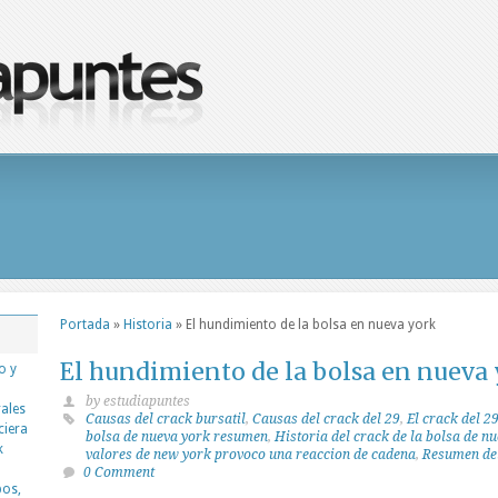
Portada
»
Historia
»
El hundimiento de la bolsa en nueva york
El hundimiento de la bolsa en nueva
o y
by estudiapuntes
rales
Causas del crack bursatil
,
Causas del crack del 29
,
El crack del 
ciera
bolsa de nueva york resumen
,
Historia del crack de la bolsa de n
k
valores de new york provoco una reaccion de cadena
,
Resumen del
0 Comment
pos,