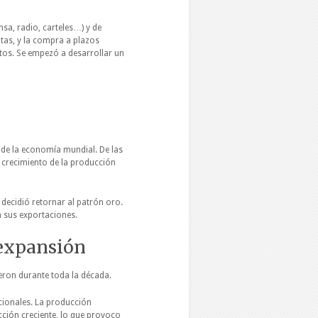
nsa, radio, carteles…) y de
tas, y la compra a plazos
os. Se empezó a desarrollar un
o de la economía mundial. De las
 crecimiento de la producción
decidió retornar al patrón oro.
 sus exportaciones.
 expansión
ieron durante toda la década.
icionales. La producción
ción creciente, lo que provoco