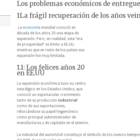
Los problemas económicos de entregue
1La frágil recuperación de los años vei
La
economía
mundial conoció en
década de los años 20 una etapa de
expansión. Pero, en realidad, esta “era
de prosperidad” se limito a EE.UU.
mientras que en resto de los países esa
expansión fue muy limitada.
1.1: Los felices años 20
en EE.UU
La expansión económica tuvo su centro
neurálgico en los Estados Unidos, que
conoció un espectacular crecimiento
tanto de su producción
industrial
como de
sus exportaciones,
reforzándose su papel hegemónico
como principal subministrador de
manufacturas y de capitales en el exterior.
La industrial del automóvil constituyo el símbolo de los nuevos tiem