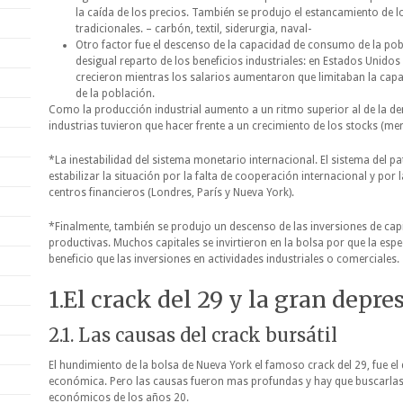
la caída de los precios. También se produjo el estancamiento de lo
tradicionales. – carbón, textil, siderurgia, naval-
Otro factor fue el descenso de la capacidad de consumo de la pob
desigual reparto de los beneficios industriales: en Estados Unidos
crecieron mientras los salarios aumentaron que limitaban la cap
de la población.
Como la producción industrial aumento a un ritmo superior al de la 
industrias tuvieron que hacer frente a un crecimiento de los stocks (me
*La inestabilidad del sistema monetario internacional. El sistema del 
estabilizar la situación por la falta de cooperación internacional y por 
centros financieros (Londres, París y Nueva York).
*Finalmente, también se produjo un descenso de las inversiones de capit
productivas. Muchos capitales se invirtieron en la bolsa por que la es
beneficio que las inversiones en actividades industriales o comerciales.
1.El crack del 29 y la gran depre
2.1. Las causas del crack bursátil
El hundimiento de la bolsa de Nueva York el famoso crack del 29, fue el 
económica. Pero las causas fueron mas profundas y hay que buscarlas 
económicos de los años 20.