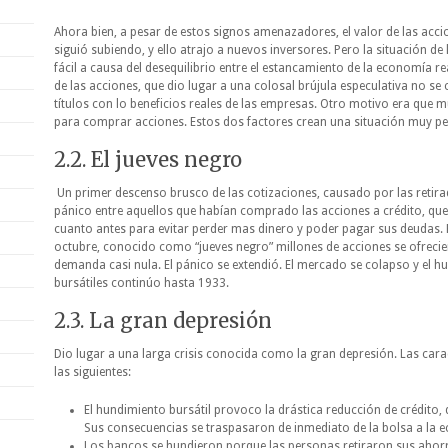
Ahora bien, a pesar de estos signos amenazadores, el valor de las acci
siguió subiendo, y ello atrajo a nuevos inversores. Pero la situación de
fácil a causa del desequilibrio entre el estancamiento de la economía r
de las acciones, que dio lugar a una colosal brújula especulativa no se 
títulos con lo beneficios reales de las empresas. Otro motivo era que
para comprar acciones. Estos dos factores crean una situación muy pe
2.2. El jueves negro
Un primer descenso brusco de las cotizaciones, causado por las retira
pánico entre aquellos que habían comprado las acciones a crédito, que
cuanto antes para evitar perder mas dinero y poder pagar sus deudas. 
octubre, conocido como “jueves negro” millones de acciones se ofrecie
demanda casi nula. El pánico se extendió. El mercado se colapso y el h
bursátiles continúo hasta 1933.
2.3. La gran depresión
Dio lugar a una larga crisis conocida como la gran depresión. Las caract
las siguientes:
El hundimiento bursátil provoco la drástica reducción de crédito, 
Sus consecuencias se traspasaron de inmediato de la bolsa a la 
Los bancos se hundieron porque las personas retiraron sus aho