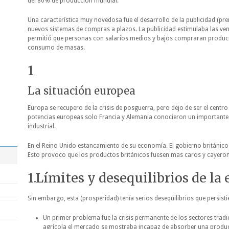
del 80% de producción mundial.
Una característica muy novedosa fue el desarrollo de la publicidad (pre
nuevos sistemas de compras a plazos. La publicidad estimulaba las ven
permitió que personas con salarios medios y bajos compraran product
consumo de masas.
1
La situación europea
Europa se recupero de la crisis de posguerra, pero dejo de ser el centr
potencias europeas solo Francia y Alemania conocieron un importante
industrial.
En el Reino Unido estancamiento de su economía. El gobierno británico 
Esto provoco que los productos británicos fuesen mas caros y cayeron
1.Límites y desequilibrios de la
Sin embargo, esta (prosperidad) tenía serios desequilibrios que persist
Un primer problema fue la crisis permanente de los sectores trad
agrícola el mercado se mostraba incapaz de absorber una produc