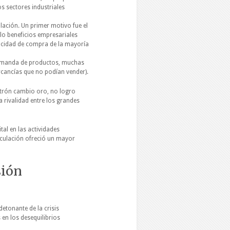
s sectores industriales
lación. Un primer motivo fue el
 lo beneficios empresariales
acidad de compra de la mayoría
demanda de productos, muchas
rcancías que no podían vender).
patrón cambio oro, no logro
la rivalidad entre los grandes
al en las actividades
peculación ofreció un mayor
sión
detonante de la crisis
en los desequilibrios