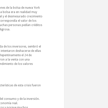
ones de la bolsa de nueva York
 la bolsa era en realidad muy
eal y el desmesurado crecimiento
correspondía el valor de los
 muchas personas pedían créditos
ligrosa.
da de los inversores, sembró el
 intentaron deshacerse de ellas
Repentinamente el 24 de
ron a la venta con una
undimiento de los valores
erísticas de esta crisis fueron
del consumo y de la inversión.
economía real.
rros y porque muchos