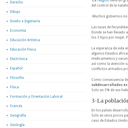
-La
religión
tiene un gr
Derecho
del control de la natali
Dibujo
-Muchos gobiernos no r
Diseño e Ingeniería
Las tasas de fecundidad
Economía
Donde se han llevado a 
los 3 hijos por mujer. 
Educación Artística
La esperanza de vida e
Educación Física
algunos Estados african
medicamentos y vacunas
Electrónica
así como la atención sa
Español
conflictos armados pr
Filosofía
Como consecuencia de l
subdesarrollados es
Física
Solo un 5% de sus habi
Formación y Orientación Laboral
3-La población
Francés
En los países desarroll
Geografía
Solo en unos pocos país
caso de Estados Unidos,
Geología