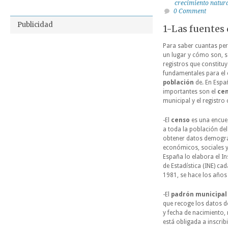
crecimiento natura
0 Comment
Publicidad
1-Las fuentes
Para saber cuantas per
un lugar y cómo son, 
registros que constituy
fundamentales para el 
población
de. En Espa
importantes son el
ce
municipal y el registro c
-El
censo
es una encues
a toda la población de
obtener datos demográ
económicos, sociales y 
España lo elabora el In
de Estadística (INE) ca
1981, se hace los años
-El
padrón municipal
que recoge los datos de
y fecha de nacimiento,
está obligada a inscrib