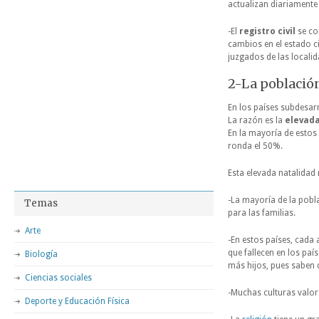
actualizan diariamente 
-El
registro civil
se co
cambios en el estado ci
juzgados de las locali
2-La población
En los países subdesarr
La razón es la
elevada
En la mayoría de estos 
ronda el 50%.
Esta elevada natalidad
-La mayoría de la pobla
Temas
para las familias.
Arte
-En estos países, cada
que fallecen en los paí
Biología
más hijos, pues saben 
Ciencias sociales
-Muchas culturas valora
Deporte y Educación Física