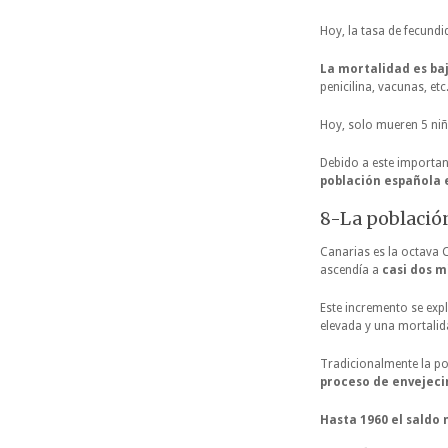
Hoy, la tasa de fecund
La mortalidad es ba
penicilina, vacunas, et
Hoy, solo mueren 5 niñ
Debido a este importan
población española e
8-La població
Canarias es la octava
ascendía a
casi dos m
Este incremento se expl
elevada y una mortalid
Tradicionalmente la po
proceso de envejec
Hasta 1960 el saldo 