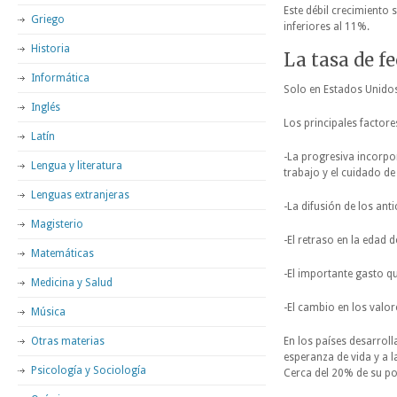
Este débil crecimiento
Griego
inferiores al 11%.
Historia
La tasa de f
Informática
Solo en Estados Unidos
Inglés
Los principales factor
Latín
-La progresiva incorpor
Lengua y literatura
trabajo y el cuidado de 
Lenguas extranjeras
-La difusión de los ant
Magisterio
-El retraso en la edad d
Matemáticas
-El importante gasto qu
Medicina y Salud
-El cambio en los valor
Música
Otras materias
En los países desarrol
esperanza de vida y a l
Psicología y Sociología
Cerca del 20% de su po