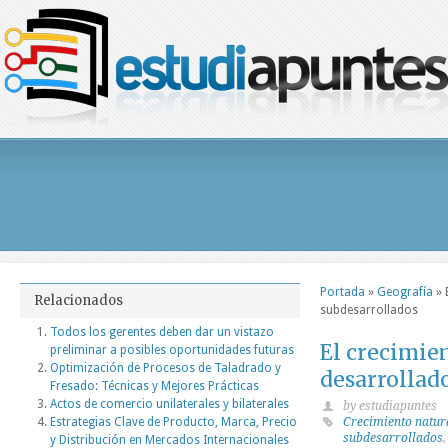
Portada
»
Geografía
»
Relacionados
subdesarrollados
Todos los gerentes deben dar un vistazo
El crecimien
preliminar a posibles oportunidades futuras
Optimización de Procesos de Taladrado y
desarrollad
Fresado: Técnicas y Mejores Prácticas
Actos de comercio unilaterales y bilaterales
by estudiapuntes
Estrategias Clave de Producto, Marca, Precio
Crecimiento natura
subdesarrollados
y Distribución en Mercados Internacionales