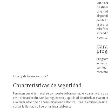
Los ter
de dis
orientad
disposit
posible.
diferenci
micrófon
encendid
y con su
Cara
prog
Program
introduc
configur
correcto
local y de forma
remota.*
Características de seguridad
Permiten que el terminal se comporte de forma fiable y garantice la po
centro de atención. Son las siguientes: Capacidad de priorizar cualquie
cualquier otro tipo de comunicación telefónica. Tras la emisión de un
cortar la llamada y liberar la línea telefónica.