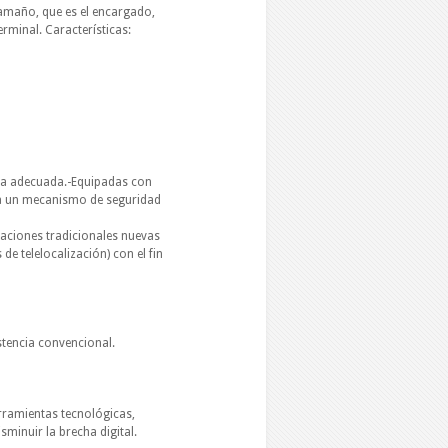
tamaño, que es el encargado,
erminal. Características:
tura adecuada.-Equipadas con
ra un mecanismo de seguridad
taciones tradicionales nuevas
e telelocalización) con el fin
stencia convencional.
rramientas tecnológicas,
minuir la brecha digital.