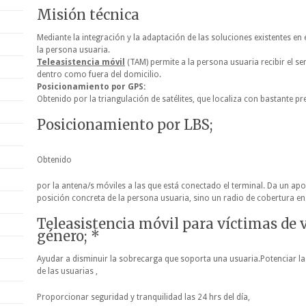
Misión técnica
Mediante la integración y la adaptación de las soluciones existentes en
la persona usuaria.
T
eleasistencia móvil
(TAM) permite a la persona usuaria recibir el ser
dentro como fuera del domicilio.
Posiciona
miento por GPS:
Obtenido por la triangulación de satélites, que localiza con bastante pr
Posicionamiento por LBS;
Obtenido
por la antena/s móviles a las que está conectado el terminal. Da un ap
posición concreta de la persona usuaria, sino un radio de cobertura en 
Teleasistencia móvil para víctimas de v
género; *
Ayudar a disminuir la sobrecarga que soporta una usuaria.Potenciar la 
de las usuarias ,
Proporcionar seguridad y tranquilidad las 24 hrs del día,