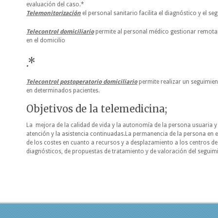
evaluación del caso.*
Telemonitorización
el personal sanitario facilita el diagnóstico y el s
Telecontrol domiciliario
permite al personal médico gestionar remota
en el domicilio
.*
Telecontrol postoperatorio domiciliario
permite realizar un seguimien
en determinados pacientes.
Objetivos de la telemedicina;
La mejora de la calidad de vida y la autonomía de la persona usuaria 
atención y la asistencia continuadas.La permanencia de la persona en e
de los costes en cuanto a recursos y a desplazamiento a los centros de
diagnósticos, de propuestas de tratamiento y de valoración del segui