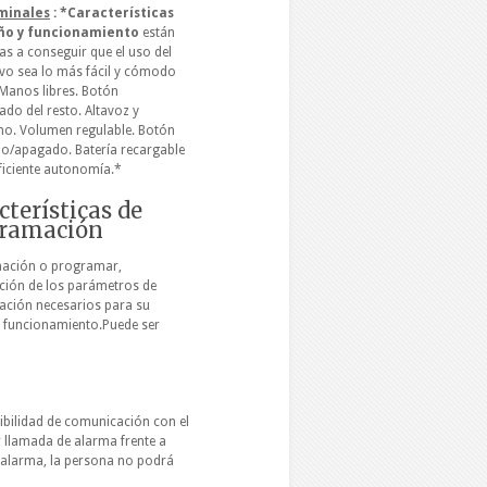
minales
: *Características
eño y funcionamiento
están
as a conseguir que el uso del
ivo sea lo más fácil y cómodo
 Manos libres. Botón
ado del resto. Altavoz y
o. Volumen regulable. Botón
o/apagado. Batería recargable
ficiente autonomía.*
cterísticas de
ramación
ación o programar,
ción de los parámetros de
ación necesarios para su
 funcionamiento.Puede ser
sibilidad de comunicación con el
r llamada de alarma frente a
a alarma, la persona no podrá