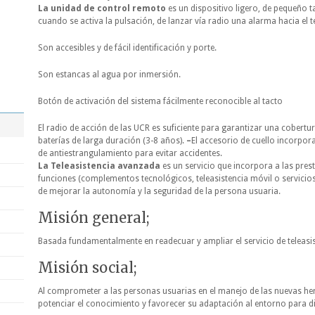
La unidad de control remoto
es un dispositivo ligero, de pequeño 
cuando se activa la pulsación, de lanzar vía radio una alarma hacia el t
Son accesibles y de fácil identificación y porte.
Son estancas al agua por inmersión.
Botón de activación del sistema fácilmente reconocible al tacto
El radio de acción de las UCR es suficiente para garantizar una cober
baterías de larga duración (3-8 años).
–
El accesorio de cuello incorpo
de antiestrangulamiento para evitar accidentes.
La Teleasistencia avanzada
es un servicio que incorpora a las pres
funciones (complementos tecnológicos, teleasistencia móvil o servicios d
de mejorar la autonomía y la seguridad de la persona usuaria.
Misión general;
Basada fundamentalmente en readecuar y ampliar el servicio de teleasi
Misión social;
Al comprometer a las personas usuarias en el manejo de las nuevas he
potenciar el conocimiento y favorecer su adaptación al entorno para dis