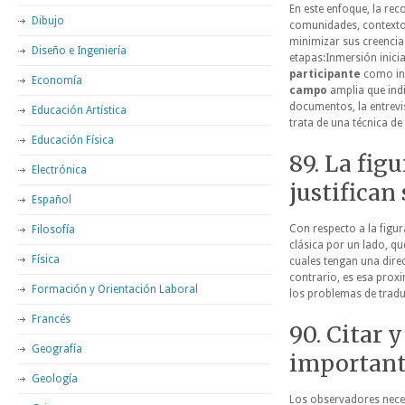
En este enfoque, la re
Dibujo
comunidades, contextos
minimizar sus creencias
Diseño e Ingeniería
etapas:Inmersión inici
participante
como ins
Economía
campo
amplia que indi
documentos, la entrevis
Educación Artística
trata de una técnica d
Educación Física
89. La fig
Electrónica
justifican
Español
Con respecto a la figu
Filosofía
clásica por un lado, qu
Física
cuales tengan una dire
contrario, es esa proxi
Formación y Orientación Laboral
los problemas de tradu
Francés
90. Citar 
Geografía
important
Geología
Los observadores neces