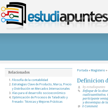
Portada
»
Magisterio
»
Relacionados
Definicion 
Filosofía de la contabilidad
Estrategias Clave de Producto, Marca, Precio
by estudiapuntes
y Distribución en Mercados Internacionales
Enfoque de la obse
Vías para el desarrollo socioeconómico
cualicuantitativa
,
Optimización de Procesos de Taladrado y
participante venta
Fresado: Técnicas y Mejores Prácticas
y desventajas de l
0 Comment