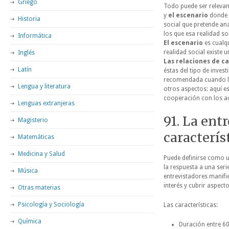
Griego
Todo puede ser relevant
y
el escenario
donde s
Historia
social que pretende ana
los que esa realidad so
Informática
El escenario
es cualqu
realidad social existe 
Inglés
Las relaciones de 
Latín
éstas del tipo de inves
recomendada cuando lo q
Lengua y literatura
otros aspectos: aquí es
cooperación con los ac
Lenguas extranjeras
91. La ent
Magisterio
caracterís
Matemáticas
Medicina y Salud
Puede definirse como u
la respuesta a una seri
Música
entrevistadores manifi
interés y cubrir aspect
Otras materias
Psicología y Sociología
Las características:
Química
Duración entre 60