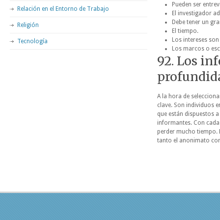
Pueden ser entrev
Relación en el Entorno de Trabajo
El investigador 
Debe tener un gra
Religión
El tiempo.
Los intereses son
Tecnología
Los marcos o esc
92. Los in
profundid
A la hora de seleccion
clave. Son individuos 
que están dispuestos a
informantes. Con cada 
perder mucho tiempo. Es
tanto el anonimato com