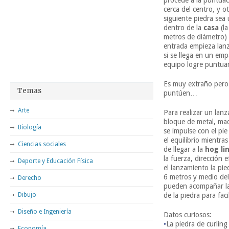
procede a la puntuac
cerca del centro, y o
siguiente piedra sea
dentro de la
casa
(la
metros de diámetro) 
entrada empieza lanz
si se llega en un emp
equipo logre puntuar
Es muy extraño pero 
Temas
puntúen…
Arte
Para realizar un lanz
bloque de metal, mad
Biología
se impulse con el pi
el equilibrio mientra
Ciencias sociales
de llegar a la
hog li
la fuerza, dirección 
Deporte y Educación Física
el lanzamiento la pi
6 metros y medio del
Derecho
pueden acompañar la p
Dibujo
de la piedra para faci
Diseño e Ingeniería
Datos curiosos:
•
La piedra de curling
Economía