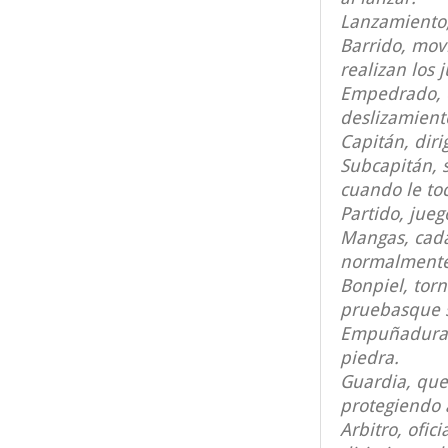
Lanzamiento,
Barrido, mov
realizan los 
Empedrado, e
deslizamient
Capitán, diri
Subcapitán, 
cuando le toc
Partido, jue
Mangas, cada
normalmente
Bonpiel, tor
pruebasque s
Empuñadura, 
piedra.
Guardia, que
protegiendo a
Arbitro, ofic