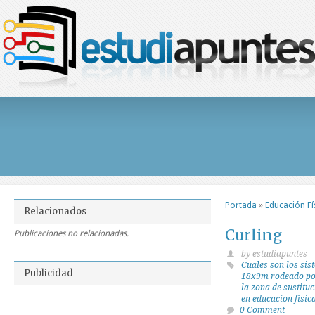
Portada
»
Educación Fí
Relacionados
Curling
Publicaciones no relacionadas.
by estudiapuntes
Cuales son los sis
Publicidad
18x9m rodeado por
la zona de sustitu
en educacion fisic
0 Comment