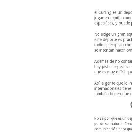
el Curling es un dep
jugar en familia como
específicas, y puede 
No exige un gran eq
este deporte es prác
radio se eclipsan co
se intentan hacer ca
Además de no contar
hay pistas especific
que es muy difícil q
Así la gente que lo 
internacionales tien
también tienen que di
No se por que es un de
puede ser natural. Cre
comunicación para que 