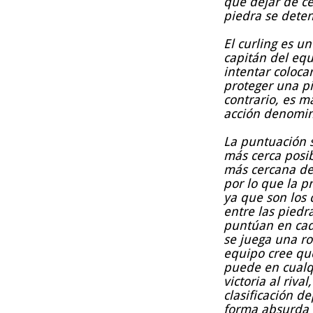
que dejar de c
piedra se dete
El curling es u
capitán del eq
intentar coloca
proteger una pie
contrario, es m
acción denomin
La puntuación s
más cerca posib
más cercana de
por lo que la p
ya que son los 
entre las piedr
puntúan en cada
se juega una ro
equipo cree que
puede en cualq
victoria al riva
clasificación d
forma absurda 