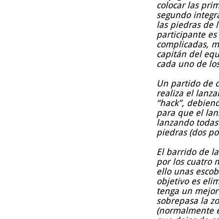
colocar las pri
segundo integr
las piedras de l
participante e
complicadas, mi
capitán del equ
cada uno de lo
Un partido de c
realiza el lan
“hack”, debiend
para que el lan
lanzando todas 
piedras (dos po
El barrido de l
por los cuatro 
ello unas escoba
objetivo es eli
tenga un mejor 
sobrepasa la zo
(normalmente el