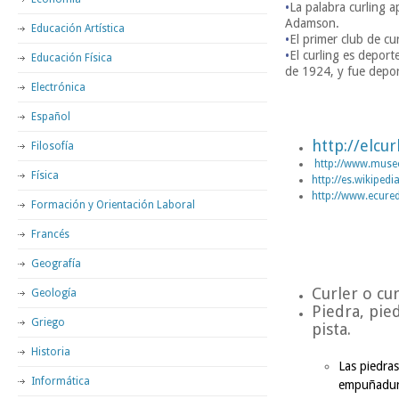
•
La palabra curling 
Adamson.
Educación Artística
•
El primer club de cu
•
El curling es depor
Educación Física
de 1924, y fue depor
Electrónica
Español
http://elcu
Filosofía
http://www.muse
Física
http://es.wikipedi
http://www.ecured
Formación y Orientación Laboral
Francés
Geografía
Curler o cur
Geología
Piedra, pie
Griego
pista.
Historia
Las piedras
Informática
empuñadur