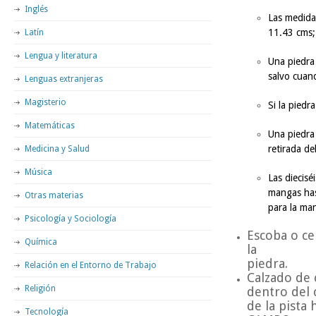
Inglés
Las medidas
11.43 cms;
Latín
Lengua y literatura
Una piedra 
salvo cuan
Lenguas extranjeras
Magisterio
Si la piedr
Matemáticas
Una piedra 
retirada de
Medicina y Salud
Música
Las diecisé
mangas has
Otras materias
para la ma
Psicología y Sociología
Escoba o ce
Química
la
piedra.
Relación en el Entorno de Trabajo
Calzado de c
Religión
dentro del 
de la pista 
Tecnología