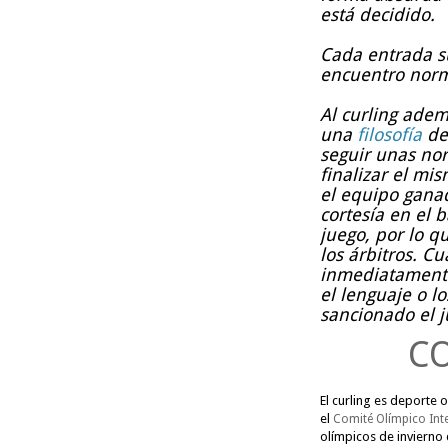
está decidido.
Cada entrada s
encuentro norm
Al curling ade
una
filosofía
dep
seguir unas nor
finalizar el mi
el equipo gana
cortesía en el 
juego, por lo q
los árbitros. C
inmediatamente
el lenguaje o l
sancionado el j
C
El curling es deporte
el
Comité Olímpico Int
olímpicos de invierno