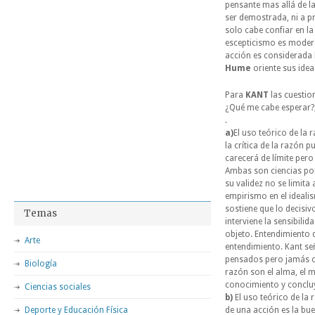
pensante mas allá de l
ser demostrada, ni a p
solo cabe confiar en l
escepticismo es moderad
acción es considerada 
Hume
oriente sus idea
Para
KANT
las cuestio
¿Qué me cabe esperar?,
.
a)
El uso teórico de la 
la crítica de la razón p
carecerá de límite pero
Ambas son ciencias por
su validez no se limita
empirismo en el ideali
sostiene que lo decisiv
Temas
interviene la sensibil
objeto. Entendimiento q
Arte
entendimiento. Kant s
pensados pero jamás co
Biología
razón son el alma, el m
conocimiento y concluy
Ciencias sociales
b)
El uso teórico de la 
Deporte y Educación Física
de una acción es la bu