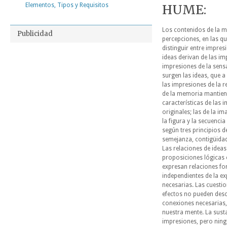
Elementos, Tipos y Requisitos
HUME:
Los contenidos de la 
Publicidad
percepciones, en las q
distinguir entre impres
ideas derivan de las im
impresiones de la sensa
surgen las ideas, que a
las impresiones de la re
de la memoria mantien
características de las 
originales; las de la i
la figura y la secuencia
según tres principios d
semejanza, contigüidad
Las
relaciones de idea
proposiciones lógicas
expresan relaciones fo
independientes de la ex
necesarias. Las cuesti
efectos no pueden desc
conexiones necesarias,
nuestra mente. La sust
impresiones, pero ningu