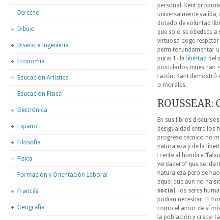
personal. Kent propone 
Derecho
universalmente valida, 
dotado de voluntad libr
Dibujo
que solo se obedece a 
virtuosa exige respetar
Diseño e Ingeniería
permite fundamentar un
pura: 1- la
libertad
del s
Economía
postulados muestran < 
razón. Kant demostró 
Educación Artística
o morales.
Educación Física
ROUSSEAR: Cr
Electrónica
En sus libros discursos
Español
desigualdad entre los
progreso técnico no me
Filosofía
naturaleza y de la lib
Frente al hombre “falso
Física
verdadero” que se iden
naturaleza pero se hac
Formación y Orientación Laboral
aquel que aun no ha si
social
, los seres huma
Francés
podían necesitar. El ho
Geografía
como el amor de sí mis
la población y crecer