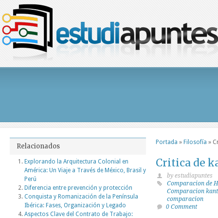
Portada
»
Filosofía
»
C
Relacionados
Critica de 
Explorando la Arquitectura Colonial en
América: Un Viaje a Través de México, Brasil y
by estudiapuntes
Perú
Comparacion de 
Diferencia entre prevención y protección
Comparacion kan
Conquista y Romanización de la Península
comparacion
Ibérica: Fases, Organización y Legado
0 Comment
Aspectos Clave del Contrato de Trabajo: