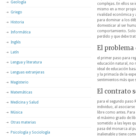
Geología
complejas. En ellos se
mismo en a mor propio, 
Griego
rivalidad económica y 
para dominar a los débil
Historia
domesticar al ser huma
comportamiento. Solo e
Informática
perdido y que debe trat
Inglés
El problema 
Latín
el primer paso para re
Lengua y literatura
educación natural, no 
ideal de educación basa
Lenguas extranjeras
y la primacía de la exp
sentimientos más que s
Magisterio
El contrato s
Matemáticas
para el segundo paso 
Medicina y Salud
individuo, al asociars
Música
libre como antes. Para 
el máximo grado de libe
Otras materias
sometido a las leyes qu
pasa del monarca al pue
Psicología y Sociología
inalienable y tiene com