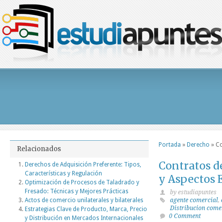
Portada
»
Derecho
»
Co
Relacionados
Contratos d
Derechos de Adquisición Preferente: Tipos,
Características y Regulación
y Aspectos 
Optimización de Procesos de Taladrado y
Fresado: Técnicas y Mejores Prácticas
by estudiapuntes
Actos de comercio unilaterales y bilaterales
agente comercial
,
Distribucion come
Estrategias Clave de Producto, Marca, Precio
0 Comment
y Distribución en Mercados Internacionales