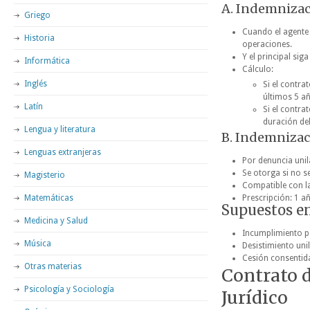
A. Indemnizac
Griego
Cuando el agente 
Historia
operaciones.
Y el principal sig
Informática
Cálculo:
Inglés
Si el contra
últimos 5 a
Latín
Si el contra
duración del
Lengua y literatura
B. Indemnizac
Lenguas extranjeras
Por denuncia unil
Se otorga si no s
Magisterio
Compatible con la
Matemáticas
Prescripción: 1 añ
Supuestos e
Medicina y Salud
Incumplimiento po
Música
Desistimiento unil
Cesión consentida
Otras materias
Contrato 
Psicología y Sociología
Jurídico