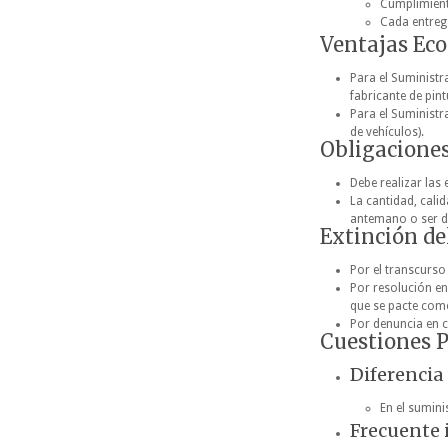
Cumplimient
Cada entreg
Ventajas Ec
Para el Suministr
fabricante de pint
Para el Suministr
de vehículos).
Obligaciones
Debe realizar las
La cantidad, cali
antemano o ser d
Extinción de
Por el transcurso
Por resolución en
que se pacte como
Por denuncia en c
Cuestiones 
Diferencia
En el sumini
Frecuente 