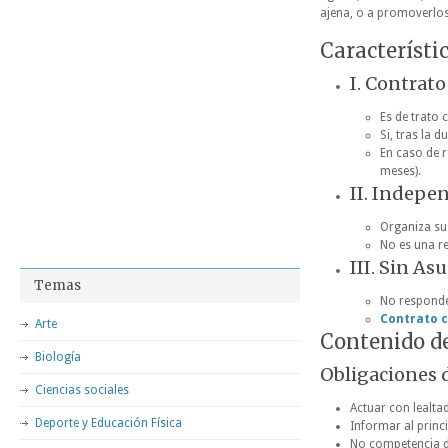
ajena, o a promoverlos
Característi
I. Contrat
Es de trato 
Si, tras la 
En caso de 
meses).
II. Indepe
Organiza su 
No es una re
III. Sin As
Temas
No responde 
Contrato 
Arte
Contenido de
Biología
Obligaciones 
Ciencias sociales
Actuar con lealtad
Deporte y Educación Física
Informar al princ
No competencia d