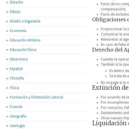
Derecho
Pacto de no comp
compensación).
Dibujo
Pacto de exclusiv
Obligaciones d
Diseño e Ingeniería
Proporcionar la 
Economía
Comunicar la acep
Remunerar al age
Educación Artística
En caso de falta 
Derecho del A
Educación Física
Electrónica
Cuando la operació
También si la ope
Español
Es dentro de
Se trata de 
Filosofía
No se paga si la 
Extinción de
Física
Formación y Orientación Laboral
Por acuerdo de la
Por incumplimient
Francés
Por concurso, fal
Desistimiento unil
Geografía
Otras causas: imp
Liquidación 
Geología