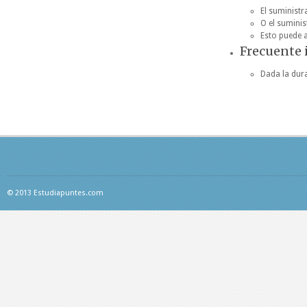
El suminist
O el sumini
Esto puede a
Frecuente 
Dada la dur
© 2013 Estudiapuntes.com