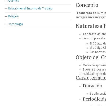
Química
Concepto
Relación en el Entorno de Trabajo
El
contrato de sumin
Religión
entregas
sucesivas y 
Tecnología
Naturaleza J
Contrato atípi
En lo no previsto,
El Código de
El Código Civ
Las normas 
Objeto del C
Medio de aprovis
Suelen ser cosas 
Habitualmente: de
Característi
Duración
Se diferenci
Periodicid