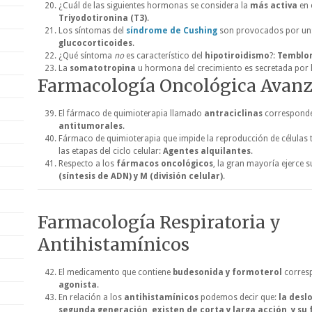
¿Cuál de las siguientes hormonas se considera la
más activa
en 
Triyodotironina (T3)
.
Los síntomas del
síndrome de Cushing
son provocados por un
glucocorticoides
.
¿Qué síntoma
no
es característico del
hipotiroidismo
?:
Temblo
La
somatotropina
u hormona del crecimiento es secretada por 
Farmacología Oncológica Avan
El fármaco de quimioterapia llamado
antraciclinas
corresponde
antitumorales
.
Fármaco de quimioterapia que impide la reproducción de células 
las etapas del ciclo celular:
Agentes alquilantes
.
Respecto a los
fármacos oncológicos
, la gran mayoría ejerce s
(síntesis de ADN) y M (división celular)
.
Farmacología Respiratoria y
Antihistamínicos
El medicamento que contiene
budesonida y formoterol
corres
agonista
.
En relación a los
antihistamínicos
podemos decir que:
la desl
segunda generación, existen de corta y larga acción, y su f