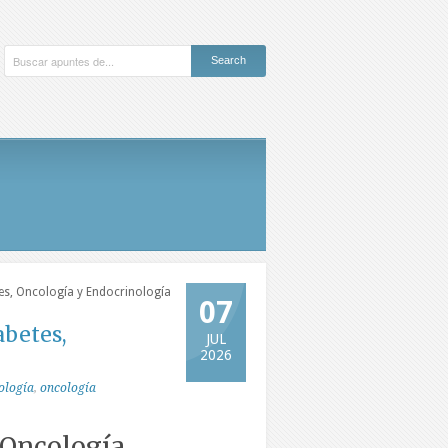
es, Oncología y Endocrinología
07
abetes,
JUL
2026
ología
,
oncología
 Oncología