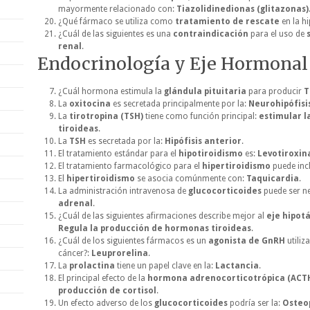
mayormente relacionado con:
Tiazolidinedionas (glitazonas)
¿Qué fármaco se utiliza como
tratamiento de rescate
en la h
¿Cuál de las siguientes es una
contraindicación
para el uso de
renal
.
Endocrinología y Eje Hormonal
¿Cuál hormona estimula la
glándula pituitaria
para producir
T
La
oxitocina
es secretada principalmente por la:
Neurohipófisi
La
tirotropina (TSH)
tiene como función principal:
estimular 
tiroideas
.
La
TSH
es secretada por la:
Hipófisis anterior
.
El tratamiento estándar para el
hipotiroidismo
es:
Levotiroxina
El tratamiento farmacológico para el
hipertiroidismo
puede incl
El
hipertiroidismo
se asocia comúnmente con:
Taquicardia
.
La administración intravenosa de
glucocorticoides
puede ser ne
adrenal
.
¿Cuál de las siguientes afirmaciones describe mejor al
eje hipot
Regula la producción de hormonas tiroideas
.
¿Cuál de los siguientes fármacos es un
agonista de GnRH
utiliz
cáncer?:
Leuprorelina
.
La
prolactina
tiene un papel clave en la:
Lactancia
.
El principal efecto de la
hormona adrenocorticotrópica (ACT
producción de cortisol
.
Un efecto adverso de los
glucocorticoides
podría ser la:
Osteo