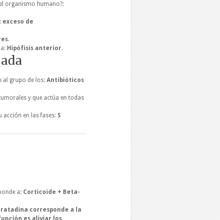
el organismo humano?:
:
exceso de
res
.
la:
Hipófisis anterior
.
zada
 al grupo de los:
Antibióticos
tumorales y que actúa en todas
u acción en las fases:
S
ponde a:
Corticoide + Beta-
oratadina corresponde a la
unción es aliviar los