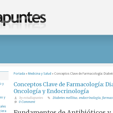
Portada
»
Medicina y Salud
»
Conceptos Clave de Farmacología: Diabet
Conceptos Clave de Farmacología: Di
o y
Oncología y Endocrinología
eo y
by estudiapuntes
Diabetes mellitus
,
endocrinología
,
farmac
0 Comment
rales
Fundamentos de Antibióticos y
ciera