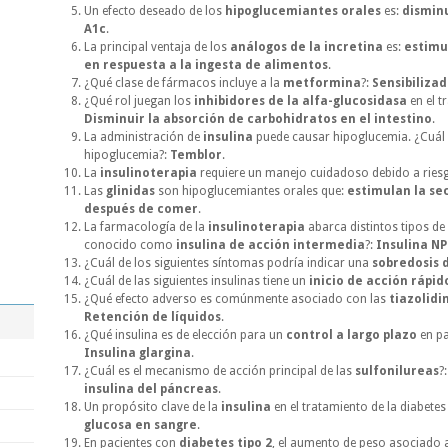
Un efecto deseado de los
hipoglucemiantes orales
es:
dismin
A1c
.
La principal ventaja de los
análogos de la incretina
es:
estimu
en respuesta a la ingesta de alimentos
.
¿Qué clase de fármacos incluye a la
metformina
?:
Sensibilizad
¿Qué rol juegan los
inhibidores de la alfa-glucosidasa
en el t
Disminuir la absorción de carbohidratos en el intestino
.
La administración de
insulina
puede causar hipoglucemia. ¿Cuál 
hipoglucemia?:
Temblor
.
La
insulinoterapia
requiere un manejo cuidadoso debido a ries
Las
glinidas
son hipoglucemiantes orales que:
estimulan la se
después de comer
.
La farmacología de la
insulinoterapia
abarca distintos tipos de 
conocido como
insulina de acción intermedia
?:
Insulina N
¿Cuál de los siguientes síntomas podría indicar una
sobredosis d
¿Cuál de las siguientes insulinas tiene un
inicio de acción rápid
¿Qué efecto adverso es comúnmente asociado con las
tiazolidi
Retención de líquidos
.
¿Qué insulina es de elección para un
control a largo plazo
en pa
Insulina glargina
.
¿Cuál es el mecanismo de acción principal de las
sulfonilureas
?
insulina del páncreas
.
Un propósito clave de la
insulina
en el tratamiento de la diabetes
glucosa en sangre
.
En pacientes con
diabetes tipo 2
, el aumento de peso asociado 