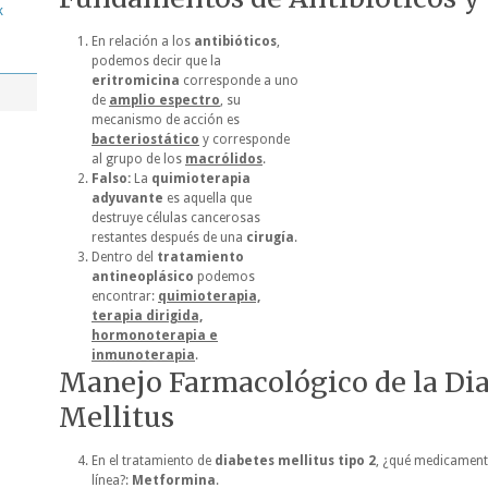
k
En relación a los
antibióticos
,
podemos decir que la
eritromicina
corresponde a uno
de
amplio espectro
, su
mecanismo de acción es
bacteriostático
y corresponde
al grupo de los
macrólidos
.
Falso:
La
quimioterapia
adyuvante
es aquella que
destruye células cancerosas
restantes después de una
cirugía
.
Dentro del
tratamiento
antineoplásico
podemos
encontrar:
quimioterapia,
terapia dirigida,
hormonoterapia e
inmunoterapia
.
Manejo Farmacológico de la Di
Mellitus
En el tratamiento de
diabetes mellitus tipo 2
, ¿qué medicamen
línea?:
Metformina
.