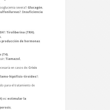
.
ipoglucemia severa?:
Glucagón
.
sulfonilureas
?:
Insuficiencia
SH
?:
Tiroliberina (TRH)
.
s
.
la producción de hormonas
 (T4)
.
uir:
Tiamazol
.
cesaria en casos de:
Crisis
álamo-hipófisis-tiroideo
?:
ado para el tratamiento de
H)
es:
estimular la
porosis
.