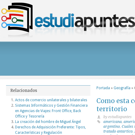
Portada
»
Geografía
»
Relacionados
Como esta c
Actos de comercio unilaterales y bilaterales
Sistemas Informáticos y Gestión Financiera
territorio
en Agencias de Viajes: Front Office, Back
Office y Tesorería
by estudiapuntes
La creación del hombre de Miguel Ángel
americana
,
ameri
argentino
,
Cuales s
Derechos de Adquisición Preferente: Tipos,
tratado antartico
,
Características y Regulación