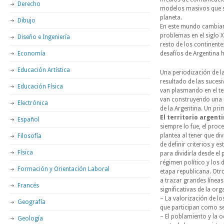
Derecho
modelos masivos que s
planeta.
Dibujo
En este mundo cambiant
problemas en el siglo 
Diseño e Ingeniería
resto de los continente
Economía
desafíos de Argentina h
Educación Artística
Una periodización de l
resultado de las suces
Educación Física
van plasmando en el ter
van construyendo una nu
Electrónica
de la Argentina. Un pri
El territorio argent
Español
siempre lo fue, el pro
plantea al tener que div
Filosofía
de definir criterios y e
Física
para dividirla desde el
régimen político y los
Formación y Orientación Laboral
etapa republicana. Otro
a trazar grandes línea
Francés
significativas de la or
– La valorización de lo
Geografía
que participan como se
– El poblamiento y la 
Geología