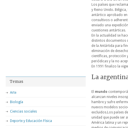
Los países que reclama
y Reino Unido. Bélgica,
antártico aprobado en
consultivos o adherent
enviado una expedición 
cuestiones antárticas.
En la actualidad se hac
distintos documentos c
de la Antártida para fi
eliminación de desechos
científicas, protección
periódicas y la no acep
En 1991 finalizo la vig
La argentina
Temas
El
mundo
contemporáne
Arte
alcanzan niveles insos
Biología
hambre y sufre enferme
nuevos modelos socioe
Ciencias sociales
excluidos.Los países 
unidad que puede ser a
Deporte y Educación Física
América latina y un re
medios de comunicación 