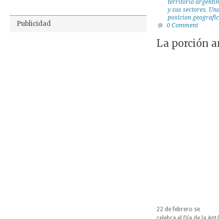
territorio argenti
y sus sectores
,
Una
posicion geografi
Publicidad
0 Comment
La porción a
22 de febrero se
celebra el Día de la Ant