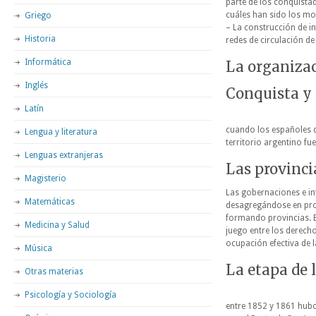
parte de los conquista
cuáles han sido los mo
Griego
– La construcción de i
Historia
redes de circulación de
Informática
La organizaci
Inglés
Conquista y 
Latín
cuando los españoles d
Lengua y literatura
territorio argentino fu
Lenguas extranjeras
Las provinci
Magisterio
Las gobernaciones e int
Matemáticas
desagregándose en prov
formando provincias. En
Medicina y Salud
juego entre los derecho
ocupación efectiva de l
Música
La etapa de 
Otras materias
Psicología y Sociología
entre 1852 y 1861 hubo