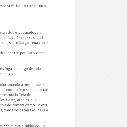
peranza del futuro reencuentro.
e tercetos encadenados y un
nante. La última estrofa, el
poema, sin embargo, rima con el
icalidad tan peculiar y cuenta
s fuga a lo largo de toda la
an amigo.
evolucionando a medida que sus
sufrimiento feroz, un dolor tan
presenta la furia del
s: flores, arboles, que
ncia del romanticismo. En esta
s, todos los parajes en los que
lano que va a cuidar de Sije.