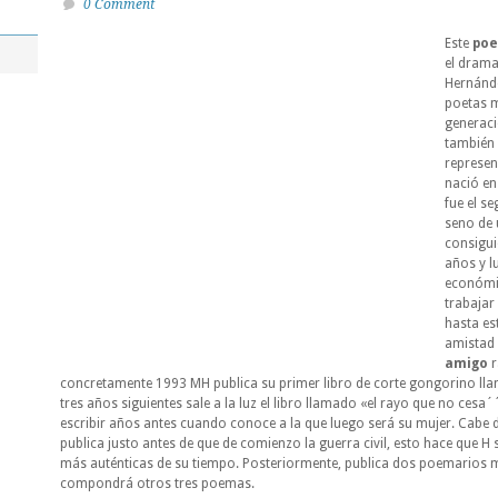
0 Comment
Este
po
el dram
Hernánde
poetas m
generaci
también 
represent
nació en
fue el s
seno de 
consigui
años y l
económi
trabajar
hasta es
amistad 
amigo
r
concretamente 1993 MH publica su primer libro de corte gongorino lla
tres años siguientes sale a la luz el libro llamado «el rayo que no cesa
escribir años antes cuando conoce a la que luego será su mujer. Cabe d
publica justo antes de que de comienzo la guerra civil, esto hace que H
más auténticas de su tiempo. Posteriormente, publica dos poemarios má
compondrá otros tres poemas.