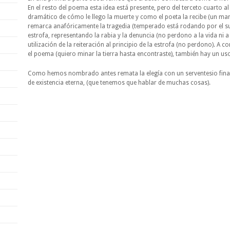
En el resto del poema esta idea está presente, pero del terceto cuarto 
dramático de cómo le llego la muerte y como el poeta la recibe (un man
remarca anafóricamente la tragedia (temperado está rodando por el sue
estrofa, representando la rabia y la denuncia (no perdono a la vida ni a
utilización de la reiteración al principio de la estrofa (no perdono). A c
el poema (quiero minar la tierra hasta encontraste), también hay un uso 
Como hemos nombrado antes remata la elegía con un serventesio final
de existencia eterna, (que tenemos que hablar de muchas cosas).