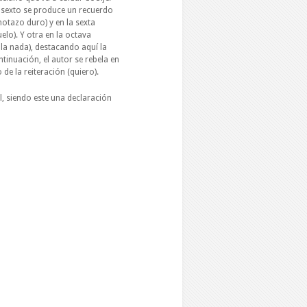
al sexto se produce un recuerdo
otazo duro) y en la sexta
lo). Y otra en la octava
 la nada), destacando aquí la
ontinuación, el autor se rebela en
de la reiteración (quiero).
, siendo este una declaración