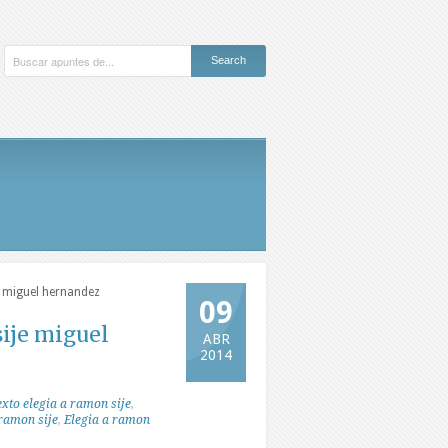
e miguel hernandez
09
ije miguel
ABR
2014
xto elegia a ramon sije
,
 ramon sije
,
Elegia a ramon