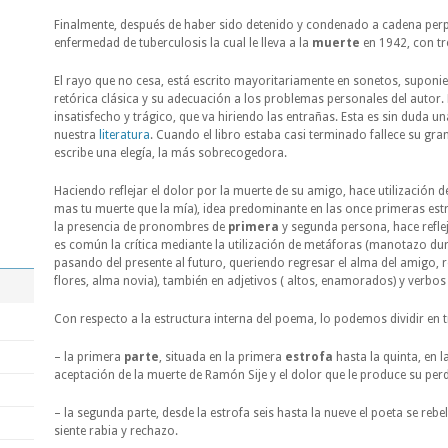
Finalmente, después de haber sido detenido y condenado a cadena perp
enfermedad de tuberculosis la cual le lleva a la
muerte
en 1942, con tr
El rayo que no cesa, está escrito mayoritariamente en sonetos, suponie
retórica clásica y su adecuación a los problemas personales del autor.
insatisfecho y trágico, que va hiriendo las entrañas. Esta es sin duda un
nuestra
literatura
. Cuando el libro estaba casi terminado fallece su gra
escribe una elegía, la más sobrecogedora.
Haciendo reflejar el dolor por la muerte de su amigo, hace utilización de
mas tu muerte que la mía), idea predominante en las once primeras est
la presencia de pronombres de
primera
y segunda persona, hace refl
es común la crítica mediante la utilización de metáforas (manotazo du
pasando del presente al futuro, queriendo regresar el alma del amigo, r
flores, alma novia), también en adjetivos ( altos, enamorados) y verbos 
Con respecto a la estructura interna del poema, lo podemos dividir en t
– la primera
parte
, situada en la primera
estrofa
hasta la quinta, en l
aceptación de la muerte de Ramón Sije y el dolor que le produce su perd
– la segunda parte, desde la estrofa seis hasta la nueve el poeta se reb
siente rabia y rechazo.