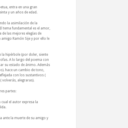
etua, entra en una gran
einta y un años de edad.
ndo la asimilación de la
 El tema fundamental es el amor,
a de las mejores elegías de
n amigo Ramón Sije y por ello le
 la hipérbole (por doler, siente
rofas. A lo largo del poema con
ejar su estado de ánimo. Además
ro). hace un cambio de tono,
eflejada con los sustantivos (
( volverás, alegraras).
res partes:
a cual el autor expresa la
ida.
ela ante la muerte de su amigo y