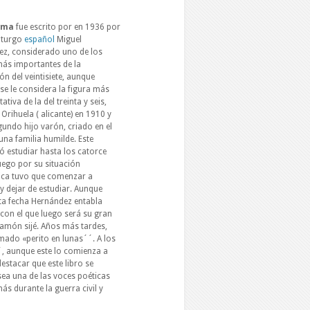
ema
fue escrito por en 1936 por
aturgo
español
Miguel
z, considerado uno de los
ás importantes de la
ón del veintisiete, aunque
se le considera la figura más
ativa de la del treinta y seis,
 Orihuela ( alicante) en 1910 y
egundo hijo varón, criado en el
una familia humilde. Este
ó estudiar hasta los catorce
uego por su situación
ca tuvo que comenzar a
 y dejar de estudiar. Aunque
ta fecha Hernández entabla
con el que luego será su gran
amón sijé. Años más tardes,
mado «perito en lunas´´. A los
´´, aunque este lo comienza a
estacar que este libro se
 sea una de las voces poéticas
s durante la guerra civil y