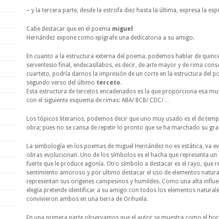
– y la tercera parte, desde la estrofa diez hasta la última, expresa la es
Cabe destacar que en el poema
miguel
Hernández expone como epígrafe una dedicatoria a su amigo.
En cuanto a la estructura externa del poema, podemos hablar de quinc
serventesio final, endecasílabos, es decir, de arte mayor y de rima conso
cuarteto, podría darnos la impresión de un corte en la estructura del 
segundo verso del último
terceto
.
Esta estructura de tercetos encadenados es la que proporciona esa mus
con el siguiente esquema de rimas: ABA/ BCB/ CDC/…
Los tópicos literarios, podemos decir que uno muy usado es el de tempo
obra; pues no se cansa de repetir lo pronto que se ha marchado su gr
La simbología en los poemas de miguel Hernández no es estática, va 
obras evolucionan. Uno de los símbolos es el hacha que representa un 
fuerte que le produce agonía. Otro símbolo a destacar es el rayo, que re
sentimiento amoroso y por ultimo destacar el uso de elementos naturale
representan sus orígenes campesinos y humildes. Como una alta influe
elegía pretende identificar a su amigo con todos los elementos naturale
convivieron ambos en una tierra de Orihuela.
En una primera parte observamos que el autor se muestra como el horte