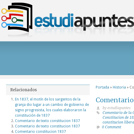
Portada
»
Historia
»
Co
Relacionados
Comentario 
En 1837, el motín de los sargentos de la
granja dio lugar a un cambio de gobierno de
by estudiapuntes
signo progresista, los cuales elaboraron la
Comentario de la 
constitución de 1837
Constitucion de 1
Comentario de texto constitucion 1837
constitucion liber
Comentario de texto constitucion 1837
0 Comment
Comentario constitucion 1837