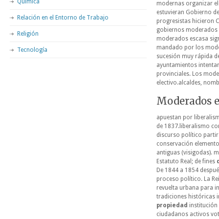
Química
modernas organizar el
estuvieran Gobierno de
Relación en el Entorno de Trabajo
progresistas hicieron 
gobiernos moderados h
Religión
moderados escasa sign
mandado por los mode
Tecnología
sucesión muy rápida de
ayuntamientos intentan
provinciales. Los mode
electivo.alcaldes, nom
Moderados e
apuestan por liberalism
de 1837.liberalismo c
discurso político par
conservación elementos
antiguas (visigodas). 
Estatuto Real; de fines
De 1844 a 1854 después
proceso político. La R
revuelta urbana para i
tradiciones históricas 
propiedad
institución
ciudadanos activos vot