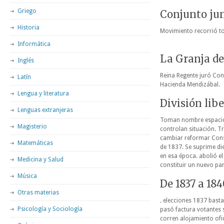
Griego
Conjunto jun
Historia
Movimiento recorrió t
Informática
La Granja de
Inglés
Reina Regente juró Cons
Latín
Hacienda Mendizábal.
Lengua y literatura
División lib
Lenguas extranjeras
Toman nombre espacio p
Magisterio
controlan situación. T
cambiar reformar Cons
Matemáticas
de 1837. Se suprime di
en esa época. abolió e
Medicina y Salud
constituir un nuevo pa
Música
De 1837 a 18
Otras materias
.
elecciones 1837 bastan
Psicología y Sociología
pasó factura votantes 
corren alojamiento ofi