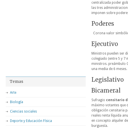
centralizada poder gobi
las tres administracion
imponen sobre poderes
Poderes
Corona valor simbóli
Ejecutivo
Ministros pueden ser 
colegiado (entre 5 y 7 
ministros. preámbulo 
una media de 6 meses.
Legislativo
Temas
Bicameral
Arte
Sufragio
censitario
d
Biología
máximo votantes que di
obligación censitaria p
Ciencias sociales
reales renta líquida an
en concepto alquiler de
Deporte y Educación Física
burguesía.