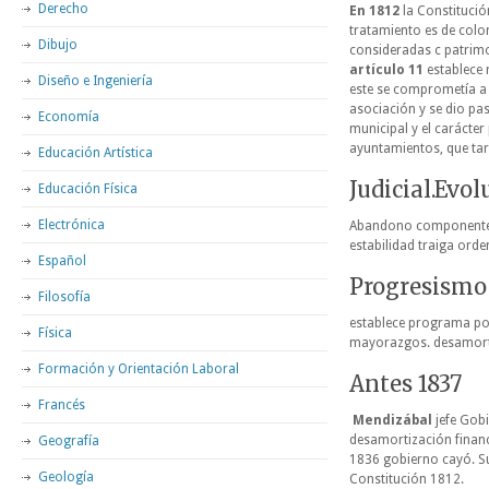
Derecho
En 1812
la Constitució
tratamiento es de col
Dibujo
consideradas c patrimo
artículo 11
establece 
Diseño e Ingeniería
este se comprometía a f
asociación y se dio pa
Economía
municipal y el carácter
ayuntamientos, que tar
Educación Artística
Judicial.Evo
Educación Física
Electrónica
Abandono componente p
estabilidad traiga orde
Español
Progresismo
Filosofía
establece programa pol
Física
mayorazgos. desamortiz
Formación y Orientación Laboral
Antes 1837
Francés
Mendizábal
jefe Gob
desamortización finan
Geografía
1836 gobierno cayó. 
Geología
Constitución 1812.