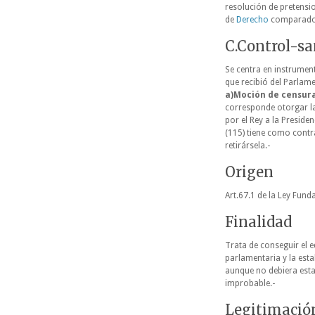
resolución de pretensi
de
Derecho
comparado
C.Control-s
Se centra en instrumen
que recibió del Parlam
a)Moción de
censura
corresponde otorgar la 
por el Rey a la Presid
(115) tiene como contr
retirársela.-
Origen
Art.67.1 de la Ley Fund
Finalidad
Trata de conseguir el e
parlamentaria y la esta
aunque no debiera esta 
improbable.-
Legitimació