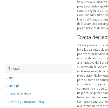
Se refiere a la iniciati
proyectos de ley aprob
Senado según la Consti
Comunidades Autónomas 
Mesa del Congreso una
de la Asamblea encargad
proposiciones de ley e
Etapa decisor
1.Fase preparatoria: e
ley o las distintas cla
por orden de la Mesa 
en consideración ni los
a la iniciativa del Sen
su remisión al Gobierno
Temas
Gobierno en el plazo d
proposición de ley, est
Arte
para su toma en consi
consideración la propo
Biología
competente y la apertu
un plazo de quince dí
Ciencias sociales
texto completo alterna
Cámara.+Congreso de l
Deporte y Educación Física
a la totalidad, se rech