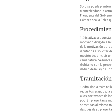
Solo se puede plantear
Manteniéndose la actual
Presidente del Gobiern
Cámara sea la única qu
Procedimien
1.Iniciativa: propuesta
motivado dirigido a la
de la motivación porqu
diputados a solicitar d
moción debe incluir un
candidatura. Se busca u
Gobierno con la presen
dedujo de la Ley de Bon
Tramitación
1.Admisión a trámite: 
requisitos exigidos, la
a los portavoces de lo
podrán presentarse moc
sometidas al mismo trá
después de su presentac