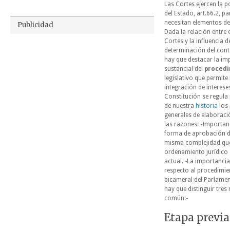
Las Cortes ejercen la po
del Estado, art.66.2, pa
necesitan elementos de
Publicidad
Dada la relación entre 
Cortes y la influencia d
determinación del cont
hay que destacar la im
sustancial del
proced
legislativo que permite 
integración de interese
Constitución se regula
de nuestra
historia
los 
generales de elaborac
las razones: -Importanc
forma de aprobación de
misma complejidad que
ordenamiento jurídico 
actual. -La importancia
respecto al procedimien
bicameral del Parlamen
hay que distinguir tre
común:-
Etapa previa