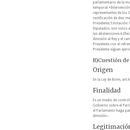
parlamentario de la moc
temporal.+Intervención 
representantes de los 
rectificación de diez m
Presidente.5.Votación:
Diputados, son votos a
las abstenciones.6.Efe
dimisión al Rey y el c
Presidente con el refr
Presidente siguen ejerc
B)Cuestión de
Origen
En la Ley de Bonn, art.
Finalidad
Es un medio de control
Gobierno sobre el Parla
el Parlamento haga pat
dimisión.-
Legitimació