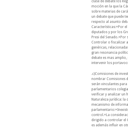
clase de debate los Re
moción en la que la Cá
sobre materias de carác
un debate que puede te
respecto al asunto deb
Características:+Por e
diputados y por los Gr
Presi del Senado.+Por
Controlar o fiscalizar
genéricas, relacionada
gran resonancia polític
debate es mas amplio, 
intervenir los portavo
.
c)Comisiones de inves
nombrar Comisiones de 
serán vinculantes para 
parlamentarios colegia
verificar y analizar un
Naturaleza jurídica: l
mecanismo de informac
parlamentario:+Inexist
control.+La considera
dirigido a controlar el
es además influir en ot