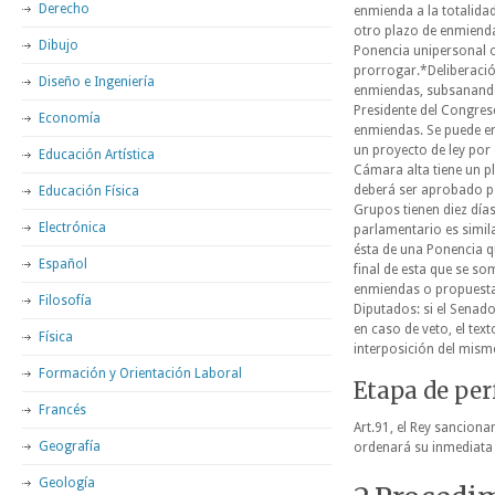
Derecho
enmienda a la totalida
otro plazo de enmienda
Dibujo
Ponencia unipersonal o
prorrogar.*Deliberación
Diseño e Ingeniería
enmiendas, subsanando 
Presidente del Congreso
Economía
enmiendas. Se puede en
un proyecto de ley por 
Educación Artística
Cámara alta tiene un p
deberá ser aprobado po
Educación Física
Grupos tienen diez días
Electrónica
parlamentario es simil
ésta de una Ponencia q
Español
final de esta que se so
enmiendas o propuesta
Filosofía
Diputados: si el Senad
en caso de veto, el tex
Física
interposición del mism
Formación y Orientación Laboral
Etapa de pe
Francés
Art.91, el Rey sanciona
Geografía
ordenará su inmediata 
Geología