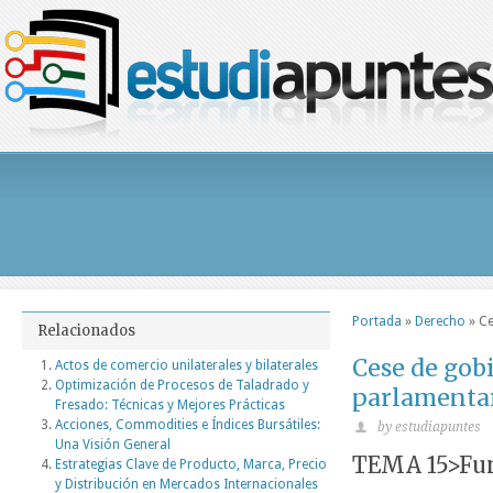
Portada
»
Derecho
»
Ce
Relacionados
Cese de gob
Actos de comercio unilaterales y bilaterales
Optimización de Procesos de Taladrado y
parlamenta
Fresado: Técnicas y Mejores Prácticas
Acciones, Commodities e Índices Bursátiles:
by estudiapuntes
Una Visión General
TEMA 15>Func
Estrategias Clave de Producto, Marca, Precio
y Distribución en Mercados Internacionales