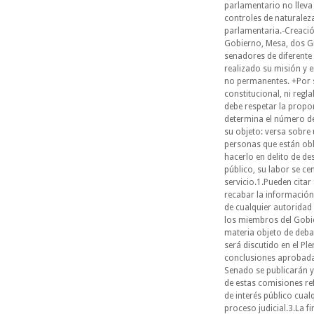
parlamentario no lleva
controles de naturaleza
parlamentaria.-Creació
Gobierno, Mesa, dos Gr
senadores de diferente
realizado su misión y 
no permanentes. +Por 
constitucional, ni reg
debe respetar la propo
determina el número de
su objeto: versa sobre 
personas que están obl
hacerlo en delito de d
público, su labor se ce
servicio.1.Pueden cita
recabar la informació
de cualquier autoridad
los miembros del Gobie
materia objeto de deba
será discutido en el Pl
conclusiones aprobadas
Senado se publicarán y
de estas comisiones ref
de interés público cua
proceso judicial.3.La f