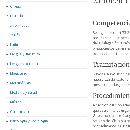
2.Procedim
Griego
–
Historia
Competencia 
Informática
Recogida en el art.75.
Inglés
aprobación de proyecto
de la delegación la ref
Latín
presupuestos generales 
totalidad o de toma en 
Lengua y literatura
Tramitación 
Lenguas extranjeras
Magisterio
Supone la exclusión de
naturaleza del texto lo
Matemáticas
mesas oídas las Juntas
Medicina y Salud
Procedimien
Música
A petición del Gobiern
que se tramite de urgen
Otras materias
Gobierno o por el Congr
Senado de oficio o a p
Psicología y Sociología
procedimiento de urgen