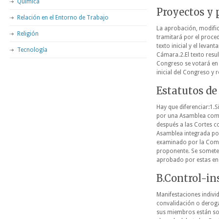
Química
Proyectos y 
Relación en el Entorno de Trabajo
La aprobación, modific
Religión
tramitará por el proced
texto inicial y el leva
Tecnología
Cámara.2.El texto resu
Congreso se votará en 
inicial del Congreso y
Estatutos d
Hay que diferenciar:1.S
por una Asamblea comp
después a las Cortes co
Asamblea integrada por
examinado por la Comi
proponente. Se somete 
aprobado por estas en
B.Control-in
Manifestaciones individ
convalidación o deroga
sus miembros están som