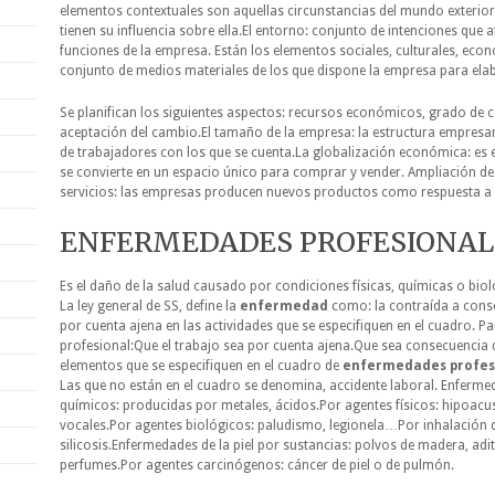
elementos contextuales son aquellas circunstancias del mundo exterio
tienen su influencia sobre ella.El entorno: conjunto de intenciones que
funciones de la empresa. Están los elementos sociales, culturales, ec
conjunto de medios materiales de los que dispone la empresa para ela
Se planifican los siguientes aspectos: recursos económicos, grado de 
aceptación del cambio.El tamaño de la empresa: la estructura empresar
de trabajadores con los que se cuenta.La globalización económica: es 
se convierte en un espacio único para comprar y vender. Ampliación d
servicios: las empresas producen nuevos productos como respuesta 
ENFERMEDADES PROFESIONAL
Es el daño de la salud causado por condiciones físicas, químicas o biol
La ley general de SS, define la
enfermedad
como: la contraída a conse
por cuenta ajena en las actividades que se especifiquen en el cuadro. 
profesional:Que el trabajo sea por cuenta ajena.Que sea consecuencia d
elementos que se especifiquen en el cuadro de
enfermedades profes
Las que no están en el cuadro se denomina, accidente laboral. Enferm
químicos: producidas por metales, ácidos.Por agentes físicos: hipoacusi
vocales.Por agentes biológicos: paludismo, legionela…Por inhalación 
silicosis.Enfermedades de la piel por sustancias: polvos de madera, ad
perfumes.Por agentes carcinógenos: cáncer de piel o de pulmón.