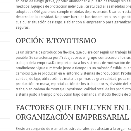
en caso de riesgo grave, y poder abandonar el puesto de trabajo sin 
médicos. Equipos de protección individual. Gratuidad a las medidas pre
adoptadas.Obligaciones: cumplir medidas de prevención. Usar correct
desarrollar la actividad. No poner fuera de funcionamiento los disposi
cualquier situación de riesgo. Hablar con el empresario para garantiza
seguras.
OPCIÓN B.TOYOTISMO
Es un sistema de producción flexible, que quiere conseguir un trabajo b
posible. Se caracteriza por:Trabajadores en grupo con acceso a los si
trabajo de la empresa.Da importancia a los sistemas de motivación de
rendimiento.Sigue el método justo a tiempo.Es un método flexible, que 
cambios que se producen en el entorno.Sistemas de producción: Produ
calidad, de lujo, utilización de materias primas de gran calidad, poca
producción en masa, especialización de los trabajadores, división del t
trabajo en cadena de montaje.Toyotismo: calidad total de los producto
sistema justo a tiempo producción bajo demanda, método flexible de t
FACTORES QUE INFLUYEN EN 
ORGANIZACIÓN EMPRESARIAL
Existe un conjunto de elementos estructurales que afectan a la organiz