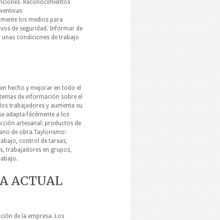
sanciones. Reconocimientos
ventivas
amente los medios para
tivos de seguridad. Informar de
r unas condiciones de trabajo
ien hecho y mejorar en todo el
stemas de información sobre el
 los trabajadores y aumenta su
se adapta fácilmente a los
cción artesanal: productos de
 mano de obra.Taylorismo:
rabajo, control de tareas,
s, trabajadores en grupos,
rabajo.
LA ACTUAL
ación de la empresa. Los