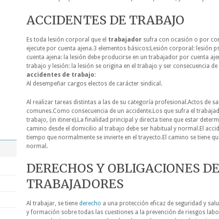
ACCIDENTES DE TRABAJO
Es toda lesión corporal que el
trabajador
sufra con ocasión o por con
ejecute por cuenta ajena.3 elementos básicos:Lesión corporal: lesión p
cuenta ajena: la lesión debe producirse en un trabajador por cuenta aje
trabajo y lesión: la lesión se origina en el trabajo y ser consecuencia d
accidentes de trabajo
:
Al desempeñar cargos electos de carácter sindical.
Al realizar tareas distintas a las de su categoría profesional.Actos de
comunes.Como consecuencia de un accidente.Los que sufra el trabajador 
trabajo, (in itinere).La finalidad principal y directa tiene que estar determ
camino desde el domicilio al trabajo debe ser habitual y normal.El accid
tiempo que normalmente se invierte en el trayecto.El camino se tiene q
normal.
DERECHOS Y OBLIGACIONES DE
TRABAJADORES
Al trabajar, se tiene
derecho
a una protección eficaz de seguridad y sal
y formación sobre todas las cuestiones a la prevención de riesgos labor