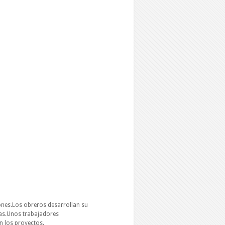
iones.Los obreros desarrollan su
eas.Unos trabajadores
n los proyectos.