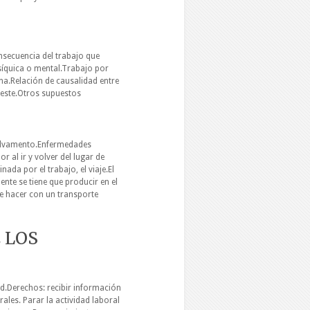
secuencia del trabajo que
síquica o mental.Trabajo por
na.Relación de causalidad entre
e este.Otros supuestos
 salvamento.Enfermedades
al ir y volver del lugar de
inada por el trabajo, el viaje.El
ente se tiene que producir en el
ue hacer con un transporte
 LOS
ud.Derechos: recibir información
ales. Parar la actividad laboral