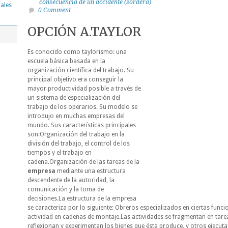
consecuencia de un accidente (sordera)
nales
0 Comment
OPCIÓN A.TAYLOR
Es conocido como taylorismo: una
escuela básica basada en la
organización científica del trabajo. Su
principal objetivo era conseguir la
mayor productividad posible a través de
un sistema de especialización del
trabajo de los operarios. Su modelo se
introdujo en muchas empresas del
mundo. Sus características principales
son:Organización del trabajo en la
división del trabajo, el control de los
tiempos y el trabajo en
cadena.Organización de las tareas de la
empresa
mediante
una estructura
descendente de la autoridad, la
comunicación y la toma de
decisiones.La estructura de la empresa
se caracteriza por lo siguiente: Obreros especializados en ciertas func
actividad en cadenas de montaje.Las actividades se fragmentan en tar
reflexionan y experimentan los bienes que ésta produce, y otros ejecuta