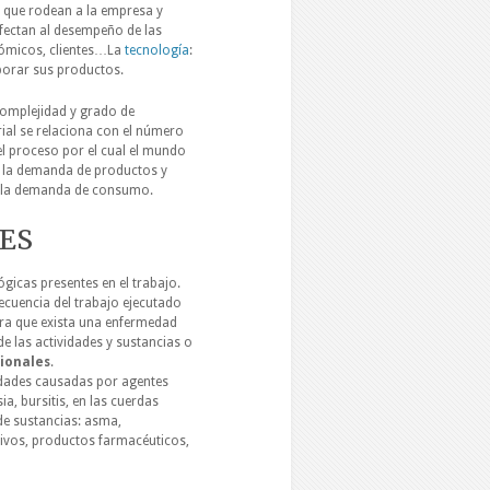
r que rodean a la empresa y
 afectan al desempeño de las
onómicos, clientes…La
tecnología
:
borar sus productos.
complejidad y grado de
ial se relaciona con el número
el proceso por el cual el mundo
e la demanda de productos y
a la demanda de consumo.
ES
ógicas presentes en el trabajo.
cuencia del trabajo ejecutado
Para que exista una enfermedad
e las actividades y sustancias o
ionales
.
edades causadas por agentes
a, bursitis, en las cuerdas
de sustancias: asma,
itivos, productos farmacéuticos,