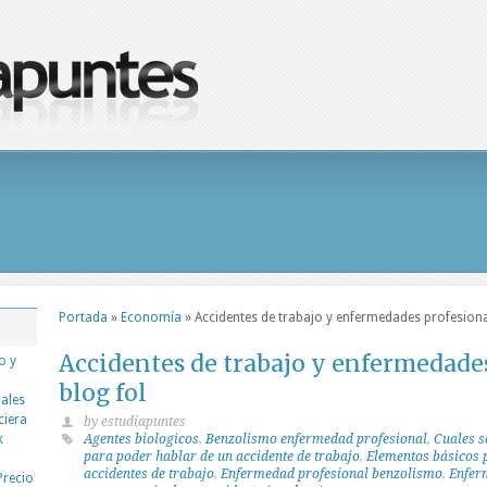
Portada
»
Economía
»
Accidentes de trabajo y enfermedades profesiona
Accidentes de trabajo y enfermedade
o y
blog fol
rales
ciera
by estudiapuntes
k
Agentes biologicos
,
Benzolismo enfermedad profesional
,
Cuales s
para poder hablar de un accidente de trabajo
,
Elementos básicos 
accidentes de trabajo
,
Enfermedad profesional benzolismo
,
Enfer
Precio